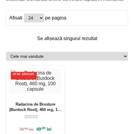
Afisati
pe pagina
Se afișează singurul rezultat
STOC EPUIZAT
Radacina de Brusture
(Burdock Root), 460 mg, 100
capsule
.00
49
lei
.00
75
lei