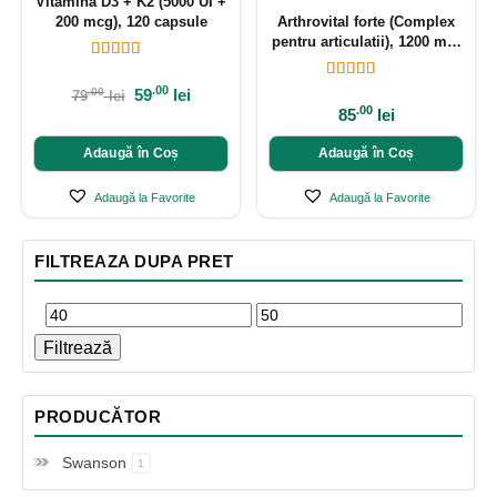
Vitamina D3 + K2 (5000 UI +
200 mcg), 120 capsule
Arthrovital forte (Complex
pentru articulatii), 1200 mg,
120 capsule
.00
59
lei
.00
79
lei
.00
85
lei
Adaugă în Coș
Adaugă în Coș
Adaugă la Favorite
Adaugă la Favorite
FILTREAZA DUPA PRET
Filtrează
PRODUCĂTOR
Swanson
1