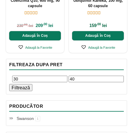
Coenzima Q10, 600 mg, 90
Ubiquinol Kaneka, 100 mg,
capsule
60 capsule
.00
.00
209
lei
159
lei
.00
230
lei
Adaugă în Coș
Adaugă în Coș
Adaugă la Favorite
Adaugă la Favorite
FILTREAZA DUPA PRET
Filtrează
PRODUCĂTOR
Swanson
1