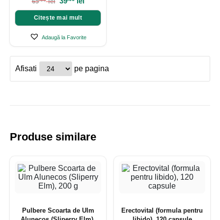
39
lei
65
lei
Citește mai mult
Adaugă la Favorite
Afisati
pe pagina
Produse similare
Pulbere Scoarta de Ulm
Erectovital (formula pentru
Alunecos (Sliperry Elm),
libido), 120 capsule