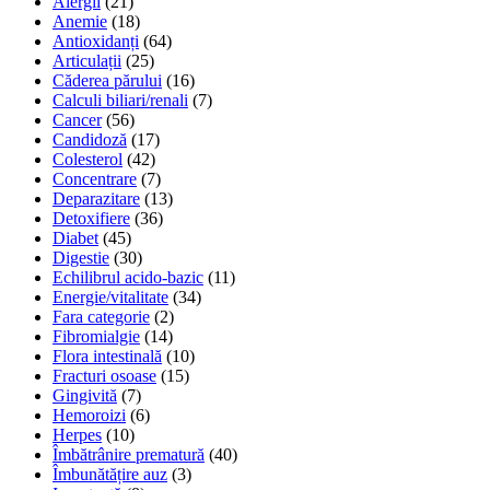
Alergii
(21)
Anemie
(18)
Antioxidanți
(64)
Articulații
(25)
Căderea părului
(16)
Calculi biliari/renali
(7)
Cancer
(56)
Candidoză
(17)
Colesterol
(42)
Concentrare
(7)
Deparazitare
(13)
Detoxifiere
(36)
Diabet
(45)
Digestie
(30)
Echilibrul acido-bazic
(11)
Energie/vitalitate
(34)
Fara categorie
(2)
Fibromialgie
(14)
Flora intestinală
(10)
Fracturi osoase
(15)
Gingivită
(7)
Hemoroizi
(6)
Herpes
(10)
Îmbătrânire prematură
(40)
Îmbunătățire auz
(3)