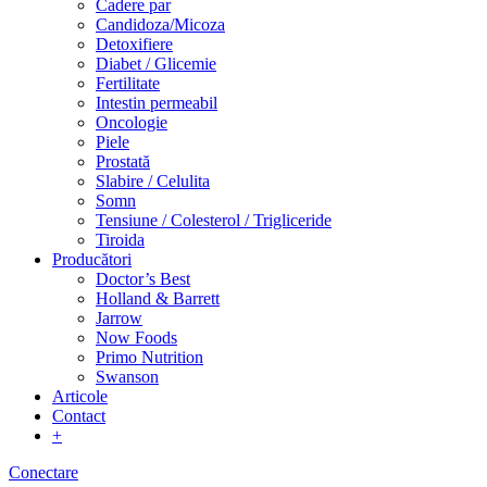
Cadere par
Candidoza/Micoza
Detoxifiere
Diabet / Glicemie
Fertilitate
Intestin permeabil
Oncologie
Piele
Prostată
Slabire / Celulita
Somn
Tensiune / Colesterol / Trigliceride
Tiroida
Producători
Doctor’s Best
Holland & Barrett
Jarrow
Now Foods
Primo Nutrition
Swanson
Articole
Contact
+
Conectare