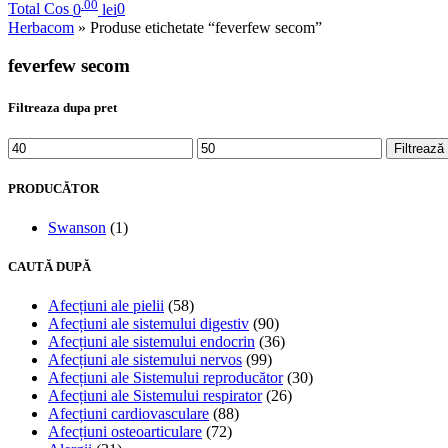
.00
Total Cos
0
lei
0
Herbacom
» Produse etichetate “feverfew secom”
feverfew secom
Filtreaza dupa pret
Filtrează
PRODUCĂTOR
Swanson
(1)
CAUTĂ DUPĂ
Afecțiuni ale pielii
(58)
Afecțiuni ale sistemului digestiv
(90)
Afecțiuni ale sistemului endocrin
(36)
Afecțiuni ale sistemului nervos
(99)
Afecțiuni ale Sistemului reproducător
(30)
Afecțiuni ale Sistemului respirator
(26)
Afecțiuni cardiovasculare
(88)
Afecțiuni osteoarticulare
(72)