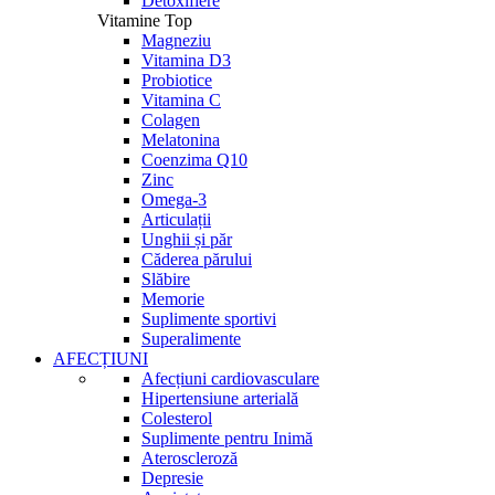
Detoxifiere
Vitamine Top
Magneziu
Vitamina D3
Probiotice
Vitamina C
Colagen
Melatonina
Coenzima Q10
Zinc
Omega-3
Articulații
Unghii și păr
Căderea părului
Slăbire
Memorie
Suplimente sportivi
Superalimente
AFECȚIUNI
Afecțiuni cardiovasculare
Hipertensiune arterială
Colesterol
Suplimente pentru Inimă
Ateroscleroză
Depresie