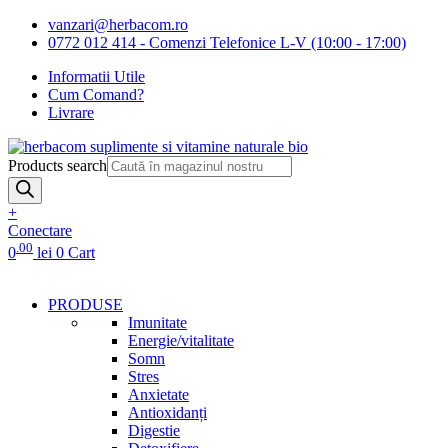
vanzari@herbacom.ro
0772 012 414 - Comenzi Telefonice L-V (10:00 - 17:00)
Informatii Utile
Cum Comand?
Livrare
Products search
+
Conectare
.00
0
lei
0
Cart
PRODUSE
Imunitate
Energie/vitalitate
Somn
Stres
Anxietate
Antioxidanți
Digestie