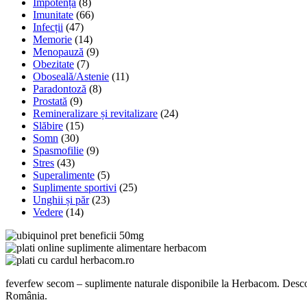
Impotență
(8)
Imunitate
(66)
Infecții
(47)
Memorie
(14)
Menopauză
(9)
Obezitate
(7)
Oboseală/Astenie
(11)
Paradontoză
(8)
Prostată
(9)
Remineralizare și revitalizare
(24)
Slăbire
(15)
Somn
(30)
Spasmofilie
(9)
Stres
(43)
Superalimente
(5)
Suplimente sportivi
(25)
Unghii și păr
(23)
Vedere
(14)
feverfew secom – suplimente naturale disponibile la Herbacom. Descoper
România.