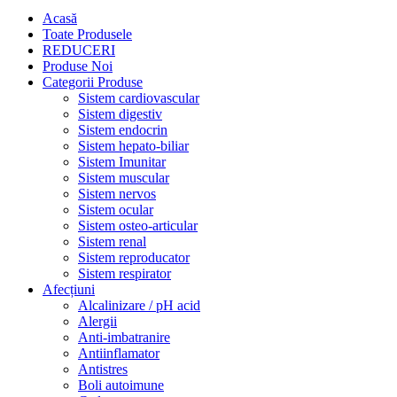
Acasă
Toate Produsele
REDUCERI
Produse Noi
Categorii Produse
Sistem cardiovascular
Sistem digestiv
Sistem endocrin
Sistem hepato-biliar
Sistem Imunitar
Sistem muscular
Sistem nervos
Sistem ocular
Sistem osteo-articular
Sistem renal
Sistem reproducator
Sistem respirator
Afecțiuni
Alcalinizare / pH acid
Alergii
Anti-imbatranire
Antiinflamator
Antistres
Boli autoimune