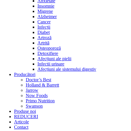
Anxietate
Insomnie
Migrene
Alzheimer
Cancer
Infecții
Diabet
Artroză
Artrită
Osteoporoză
Detoxifiere
Afecțiuni ale pielii
Infectii urinare
Afecțiuni ale sistemului digestiv
Producători
Doctor’s Best
Holland & Barrett
Jarrow
Now Foods
Primo Nutrition
Swanson
Produse noi
REDUCERI
Articole
Contact