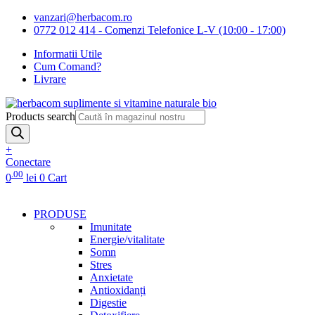
vanzari@herbacom.ro
0772 012 414 - Comenzi Telefonice L-V (10:00 - 17:00)
Informatii Utile
Cum Comand?
Livrare
Products search
+
Conectare
.00
0
lei
0
Cart
PRODUSE
Imunitate
Energie/vitalitate
Somn
Stres
Anxietate
Antioxidanți
Digestie