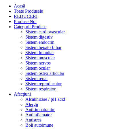
Acasă
Toate Produsele
REDUCERI
Produse Noi
Categorii Produse
Sistem cardiovascular
Sistem digestiv
Sistem endocrin
Sistem hepato-biliar
Sistem Imunitar
Sistem muscular
Sistem nervos
Sistem ocular
Sistem osteo-articular
Sistem renal
Sistem reproducator
Sistem respirator
Afecțiuni
Alcalinizare / pH acid
Alergii
Anti-imbatranire
Antiinflamator
Antistres
Boli autoimune