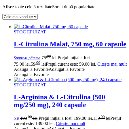
Afișez toate cele 3 rezultate
Sortat după popularitate
STOC EPUIZAT
L-Citrulina Malat, 750 mg, 60 capsule
.00
75
lei
Prețul inițial a fost:
Spune-ți părerea
.00
75.00 lei.
59
lei
Prețul curent este: 59.00 lei.
Citește mai mult
Adaugă la Favorite
Adăugat la Favorite
Adaugă la Favorite
STOC EPUIZAT
L-Arginina & L-Citrulina (500
mg/250 mg), 240 capsule
.00
.00
199
lei
Prețul inițial a fost: 199.00 lei.
139
lei
Prețul
5.0
curent este: 139.00 lei.
Citește mai mult
Adaugă la Favorite
Adăugat la Favorite