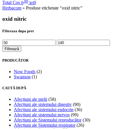
.00
Total Cos
0
lei
0
Herbacom
» Produse etichetate “oxid nitric”
oxid nitric
Filtreaza dupa pret
Filtrează
PRODUCĂTOR
Now Foods
(2)
Swanson
(1)
CAUTĂ DUPĂ
Afecțiuni ale pielii
(58)
Afecțiuni ale sistemului digestiv
(90)
Afecțiuni ale sistemului endocrin
(36)
Afecțiuni ale sistemului nervos
(99)
Afecțiuni ale Sistemului reproducător
(30)
Afecțiuni ale Sistemului respirator
(26)