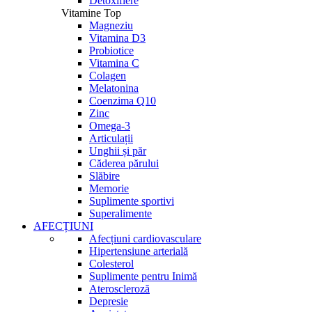
Detoxifiere
Vitamine Top
Magneziu
Vitamina D3
Probiotice
Vitamina C
Colagen
Melatonina
Coenzima Q10
Zinc
Omega-3
Articulații
Unghii și păr
Căderea părului
Slăbire
Memorie
Suplimente sportivi
Superalimente
AFECȚIUNI
Afecțiuni cardiovasculare
Hipertensiune arterială
Colesterol
Suplimente pentru Inimă
Ateroscleroză
Depresie