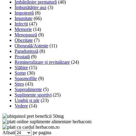
Îmbătrânire prematură
(40)
Îmbunătățire auz
(3)
Impotență
(8)
Imunitate
(66)
Infecții
(47)
Memorie
(14)
Menopauză
(9)
Obezitate
(7)
Oboseală/Astenie
(11)
Paradontoză
(8)
Prostată
(9)
Remineralizare și revitalizare
(24)
Slăbire
(15)
Somn
(30)
Spasmofilie
(9)
Stres
(43)
Superalimente
(5)
Suplimente sportivi
(25)
Unghii și păr
(23)
Vedere
(14)
Afisati
pe pagina