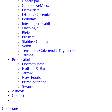
Cadere par
Candidoza/Micoza
Detoxifiere
Diabet / Glicemie
Fertilitate
Intestin permeabil
Oncologie
Piele
Prostată
Slabire / Celulita
Somn
Tensiune / Colesterol / Trigliceride
Tiroida
Producători
Doctor’s Best
Holland & Barrett
Jarrow
Now Foods
Primo Nutrition
Swanson
Articole
Contact
+
Conectare