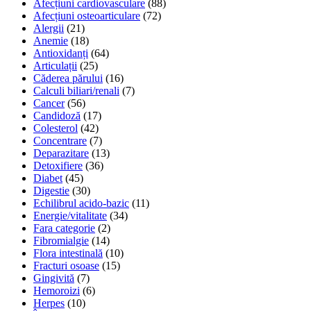
Afecțiuni cardiovasculare
(88)
Afecțiuni osteoarticulare
(72)
Alergii
(21)
Anemie
(18)
Antioxidanți
(64)
Articulații
(25)
Căderea părului
(16)
Calculi biliari/renali
(7)
Cancer
(56)
Candidoză
(17)
Colesterol
(42)
Concentrare
(7)
Deparazitare
(13)
Detoxifiere
(36)
Diabet
(45)
Digestie
(30)
Echilibrul acido-bazic
(11)
Energie/vitalitate
(34)
Fara categorie
(2)
Fibromialgie
(14)
Flora intestinală
(10)
Fracturi osoase
(15)
Gingivită
(7)
Hemoroizi
(6)
Herpes
(10)