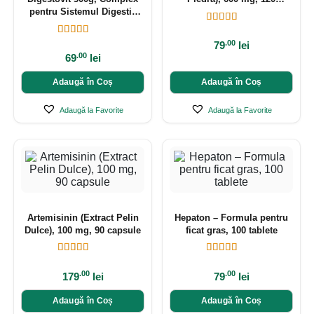
pentru Sistemul Digestiv
capsule
(Intestin Permeabil)
.00
79
lei
.00
69
lei
Adaugă în Coș
Adaugă în Coș
Adaugă la Favorite
Adaugă la Favorite
Artemisinin (Extract Pelin
Hepaton – Formula pentru
Dulce), 100 mg, 90 capsule
ficat gras, 100 tablete
.00
.00
179
lei
79
lei
Adaugă în Coș
Adaugă în Coș