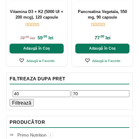
Vitamina D3 + K2 (5000 UI +
Pancreatina Vegetala, 550
200 mcg), 120 capsule
mg, 90 capsule
.00
.00
59
lei
77
lei
.00
79
lei
Adaugă în Coș
Adaugă în Coș
Adaugă la Favorite
Adaugă la Favorite
FILTREAZA DUPA PRET
Filtrează
PRODUCĂTOR
Primo Nutrition
2