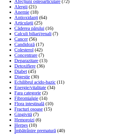
Afecțiuni osteoarticulare
(72)
Alergii
(21)
Anemie
(18)
Antioxidanți
(64)
Articulații
(25)
Căderea părului
(16)
Calculi biliari/renali
(7)
Cancer
(56)
Candidoză
(17)
Colesterol
(42)
Concentrare
(7)
Deparazitare
(13)
Detoxifiere
(36)
Diabet
(45)
Digestie
(30)
Echilibrul acido-bazic
(11)
Energie/vitalitate
(34)
Fara categorie
(2)
Fibromialgie
(14)
Flora intestinală
(10)
Fracturi osoase
(15)
Gingivită
(7)
Hemoroizi
(6)
Herpes
(10)
Îmbătrânire prematură
(40)