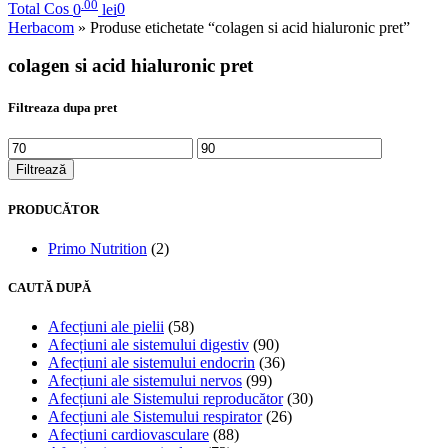
.00
Total Cos
0
lei
0
Herbacom
» Produse etichetate “colagen si acid hialuronic pret”
colagen si acid hialuronic pret
Filtreaza dupa pret
Filtrează
PRODUCĂTOR
Primo Nutrition
(2)
CAUTĂ DUPĂ
Afecțiuni ale pielii
(58)
Afecțiuni ale sistemului digestiv
(90)
Afecțiuni ale sistemului endocrin
(36)
Afecțiuni ale sistemului nervos
(99)
Afecțiuni ale Sistemului reproducător
(30)
Afecțiuni ale Sistemului respirator
(26)
Afecțiuni cardiovasculare
(88)