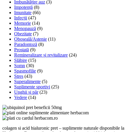
Îmbunătățire auz
(3)
Impotență
(8)
Imunitate
(66)
Infecții
(47)
Memorie
(14)
Menopauză
(9)
Obezitate
(7)
Oboseală/Astenie
(11)
Paradontoză
(8)
Prostată
(9)
Remineralizare și revitalizare
(24)
Slăbire
(15)
Somn
(30)
Spasmofilie
(9)
Stres
(43)
Superalimente
(5)
Suplimente sportivi
(25)
Unghii și păr
(23)
Vedere
(14)
colagen si acid hialuronic pret – suplimente naturale disponibile la