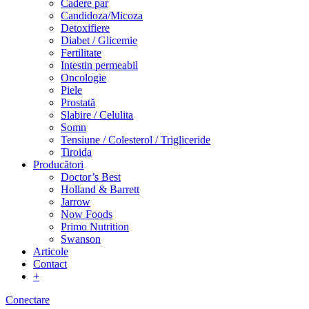
Cadere par
Candidoza/Micoza
Detoxifiere
Diabet / Glicemie
Fertilitate
Intestin permeabil
Oncologie
Piele
Prostată
Slabire / Celulita
Somn
Tensiune / Colesterol / Trigliceride
Tiroida
Producători
Doctor’s Best
Holland & Barrett
Jarrow
Now Foods
Primo Nutrition
Swanson
Articole
Contact
+
Conectare