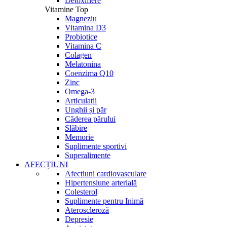
Detoxifiere
Vitamine Top
Magneziu
Vitamina D3
Probiotice
Vitamina C
Colagen
Melatonina
Coenzima Q10
Zinc
Omega-3
Articulații
Unghii și păr
Căderea părului
Slăbire
Memorie
Suplimente sportivi
Superalimente
AFECȚIUNI
Afecțiuni cardiovasculare
Hipertensiune arterială
Colesterol
Suplimente pentru Inimă
Ateroscleroză
Depresie