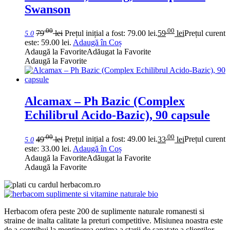
Swanson
.00
.00
79
lei
Prețul inițial a fost: 79.00 lei.
59
lei
Prețul curent
5.0
este: 59.00 lei.
Adaugă în Coș
Adaugă la Favorite
Adăugat la Favorite
Adaugă la Favorite
Alcamax – Ph Bazic (Complex
Echilibrul Acido-Bazic), 90 capsule
.00
.00
49
lei
Prețul inițial a fost: 49.00 lei.
33
lei
Prețul curent
5.0
este: 33.00 lei.
Adaugă în Coș
Adaugă la Favorite
Adăugat la Favorite
Adaugă la Favorite
Herbacom ofera peste 200 de suplimente naturale romanesti si
straine de inalta calitate la preturi competitive. Misiunea noastra este
de a contribui la mentinerea optima a starii de sanatate a clientilor