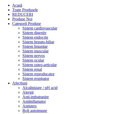
Acasă
Toate Produsele
REDUCERI
Produse Noi
Categorii Produse
Sistem cardiovascular
Sistem digestiv
Sistem endocrin
Sistem hepato-biliar
Sistem Imunitar
Sistem muscular
Sistem nervos
Sistem ocular
Sistem osteo-articular
Sistem renal
Sistem reproducator
Sistem respirator
Afecțiuni
Alcalinizare / pH acid
Alergii
Anti-imbatranire
Antiinflamator
Antistres
Boli autoimune