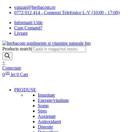
vanzari@herbacom.ro
0772 012 414 - Comenzi Telefonice L-V (10:00 - 17:00)
Informatii Utile
Cum Comand?
Livrare
Products search
+
Conectare
.00
0
lei
0
Cart
PRODUSE
Imunitate
Energie/vitalitate
Somn
Stres
Anxietate
Antioxidanți
Digestie