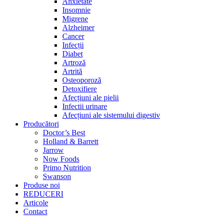
Anxietate
Insomnie
Migrene
Alzheimer
Cancer
Infecții
Diabet
Artroză
Artrită
Osteoporoză
Detoxifiere
Afecțiuni ale pielii
Infectii urinare
Afecțiuni ale sistemului digestiv
Producători
Doctor’s Best
Holland & Barrett
Jarrow
Now Foods
Primo Nutrition
Swanson
Produse noi
REDUCERI
Articole
Contact