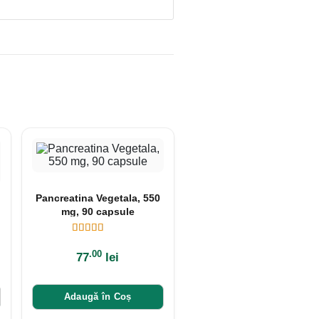
Pancreatina Vegetala, 550
mg, 90 capsule
.00
77
lei
Adaugă în Coș