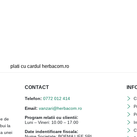
CONTACT
INF
Telefon:
0772 012 414
C
P
Email:
vanzari@herbacom.ro
P
Program relatii cu clientii:
ne de
Luni – Vineri: 10.00 – 17.00
I
bui la
C
Date indentificare fiscala:
ea unei
Nume Societate: BOEMA LIFE SRL