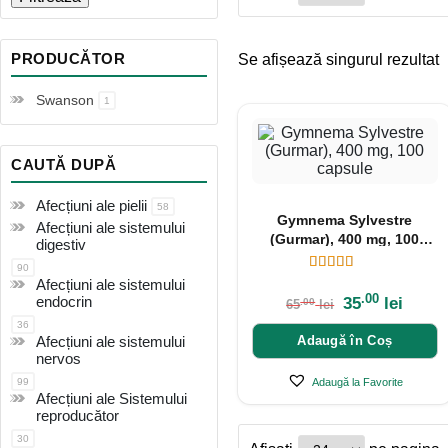
PRODUCĂTOR
Se afișează singurul rezultat
Swanson
1
CAUTĂ DUPĂ
Afecțiuni ale pielii
58
Gymnema Sylvestre
Afecțiuni ale sistemului
(Gurmar), 400 mg, 100
digestiv
capsule
90
Afecțiuni ale sistemului
.00
endocrin
35
lei
.00
65
lei
36
Afecțiuni ale sistemului
Adaugă în Coș
nervos
99
Adaugă la Favorite
Afecțiuni ale Sistemului
reproducător
30