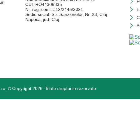
P
uri
CUI: RO44306835
Nr. reg. com.: J12/2445/2021
E
Sediu social: Str. Sanzienelor, Nr. 23, Cluj-
C
Napoca, jud. Cluj
A
o, © Copyright 2026. Toate drepturile rezervate.