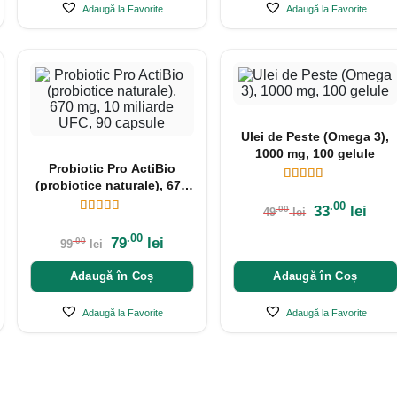
Adaugă la Favorite
Adaugă la Favorite
Ulei de Peste (Omega 3),
1000 mg, 100 gelule
Probiotic Pro ActiBio
(probiotice naturale), 670
mg, 10 miliarde UFC, 90
.00
33
lei
.00
49
lei
capsule
.00
79
lei
.00
99
lei
Adaugă în Coș
Adaugă în Coș
Adaugă la Favorite
Adaugă la Favorite