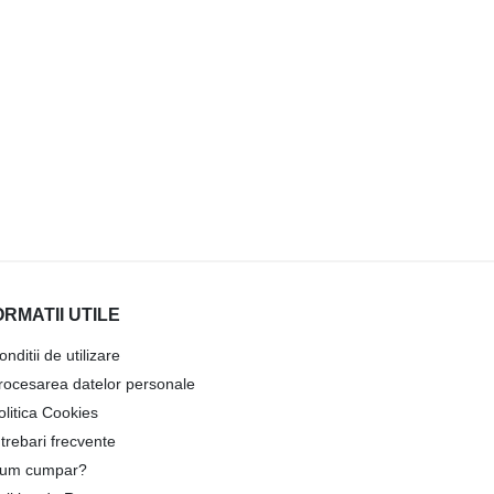
ORMATII UTILE
onditii de utilizare
rocesarea datelor personale
olitica Cookies
ntrebari frecvente
um cumpar?