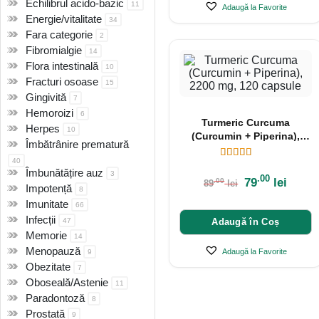
Echilibrul acido-bazic
11
Adaugă la Favorite
Energie/vitalitate
34
Fara categorie
2
Fibromialgie
14
Flora intestinală
10
Fracturi osoase
15
Gingivită
7
Hemoroizi
6
Turmeric Curcuma
Herpes
10
(Curcumin + Piperina),
Îmbătrânire prematură
2200 mg, 120 capsule
40
Îmbunătățire auz
3
.00
79
lei
.00
89
lei
Impotență
8
Imunitate
66
Infecții
Adaugă în Coș
47
Memorie
14
Menopauză
Adaugă la Favorite
9
Obezitate
7
Oboseală/Astenie
11
Paradontoză
8
Prostată
9