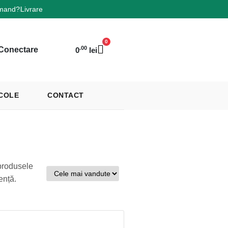
mand?
Livrare
0
.00
Conectare
0
lei
COLE
CONTACT
produsele
ență.