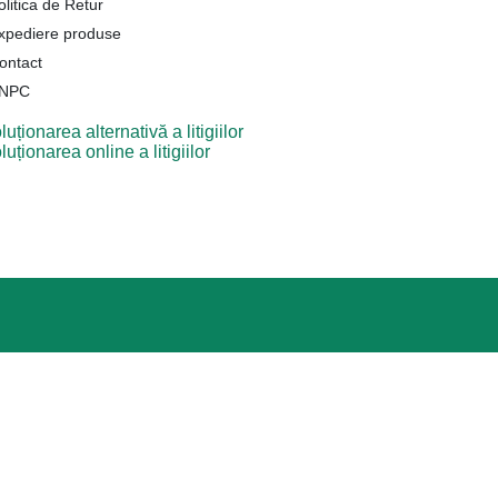
olitica de Retur
xpediere produse
ontact
NPC