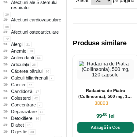
Afisati
pe pagina
Afecțiuni ale Sistemului
respirator
26
Afecțiuni cardiovasculare
88
Afecțiuni osteoarticulare
72
Produse similare
Alergii
21
Anemie
18
Antioxidanți
64
Articulații
25
Căderea părului
16
Calculi biliari/renali
7
Cancer
56
Radacina de Piatra
Candidoză
17
(Collinsonia), 500 mg, 120
Colesterol
42
capsule
Concentrare
7
Deparazitare
13
.00
99
lei
Detoxifiere
36
Diabet
45
Adaugă în Coș
Digestie
30