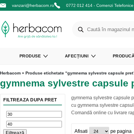
vanzari@herbacom.ro
0772 012 414 - Comenzi Telefonice 
PRODUSE
AFECȚIUNI
PRODUCĂ
Herbacom
» Produse etichetate “gymnema sylvestre capsule pret
gymnema sylvestre capsule 
gymnema sylvestre capsule pr
FILTREAZA DUPA PRET
cu gymnema sylvestre capsule p
Comandă online cu livrare ra
Afisati
pe pagina
Filtrează