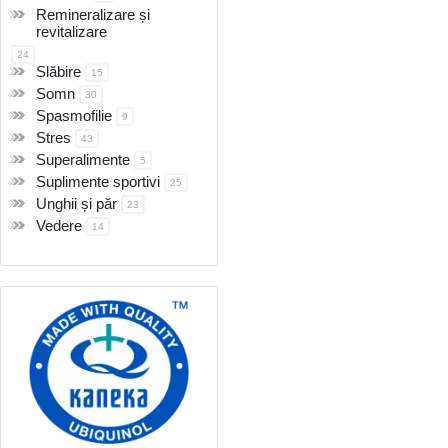
Remineralizare și
revitalizare
24
Slăbire
15
Somn
30
Spasmofilie
9
Stres
43
Superalimente
5
Suplimente sportivi
25
Unghii și păr
23
Vedere
14