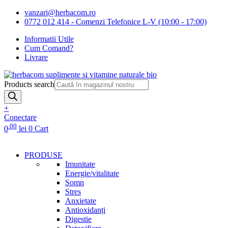
vanzari@herbacom.ro
0772 012 414 - Comenzi Telefonice L-V (10:00 - 17:00)
Informatii Utile
Cum Comand?
Livrare
Products search
+
Conectare
.00
0
lei
0
Cart
PRODUSE
Imunitate
Energie/vitalitate
Somn
Stres
Anxietate
Antioxidanți
Digestie