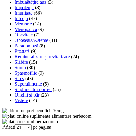
Îmbunătățire auz
(3)
Impotență
(8)
Imunitate
(66)
Infecții
(47)
Memorie
(14)
Menopauză
(9)
Obezitate
(7)
Oboseală/Astenie
(11)
Paradontoză
(8)
Prostată
(9)
Remineralizare și revitalizare
(24)
Slăbire
(15)
Somn
(30)
Spasmofilie
(9)
Stres
(43)
Superalimente
(5)
Suplimente sportivi
(25)
Unghii și păr
(23)
Vedere
(14)
Afisati
pe pagina