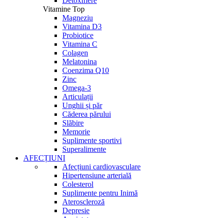
Detoxifiere
Vitamine Top
Magneziu
Vitamina D3
Probiotice
Vitamina C
Colagen
Melatonina
Coenzima Q10
Zinc
Omega-3
Articulații
Unghii și păr
Căderea părului
Slăbire
Memorie
Suplimente sportivi
Superalimente
AFECȚIUNI
Afecțiuni cardiovasculare
Hipertensiune arterială
Colesterol
Suplimente pentru Inimă
Ateroscleroză
Depresie