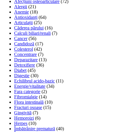
Afecțiuni osteoarticulare
(72)
Alergii
(21)
Anemie
(18)
Antioxidanți
(64)
Articulații
(25)
Căderea părului
(16)
Calculi biliari/renali
(7)
Cancer
(56)
Candidoză
(17)
Colesterol
(42)
Concentrare
(7)
Deparazitare
(13)
Detoxifiere
(36)
Diabet
(45)
Digestie
(30)
Echilibrul acido-bazic
(11)
Energie/vitalitate
(34)
Fara categorie
(2)
Fibromialgie
(14)
Flora intestinală
(10)
Fracturi osoase
(15)
Gingivită
(7)
Hemoroizi
(6)
Herpes
(10)
Îmbătrânire prematură
(40)