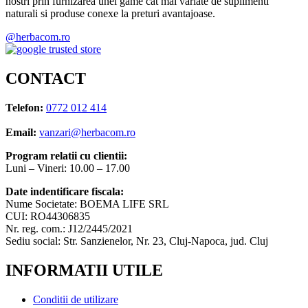
nostri prin furnizarea unei game cat mai variate de suplimenti
naturali si produse conexe la preturi avantajoase.
@herbacom.ro
CONTACT
Telefon:
0772 012 414
Email:
vanzari@herbacom.ro
Program relatii cu clientii:
Luni – Vineri: 10.00 – 17.00
Date indentificare fiscala:
Nume Societate: BOEMA LIFE SRL
CUI: RO44306835
Nr. reg. com.: J12/2445/2021
Sediu social: Str. Sanzienelor, Nr. 23, Cluj-Napoca, jud. Cluj
INFORMATII UTILE
Conditii de utilizare