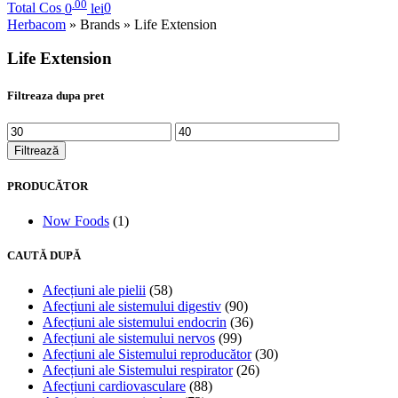
.00
Total Cos
0
lei
0
Herbacom
» Brands » Life Extension
Life Extension
Filtreaza dupa pret
Filtrează
PRODUCĂTOR
Now Foods
(1)
CAUTĂ DUPĂ
Afecțiuni ale pielii
(58)
Afecțiuni ale sistemului digestiv
(90)
Afecțiuni ale sistemului endocrin
(36)
Afecțiuni ale sistemului nervos
(99)
Afecțiuni ale Sistemului reproducător
(30)
Afecțiuni ale Sistemului respirator
(26)
Afecțiuni cardiovasculare
(88)