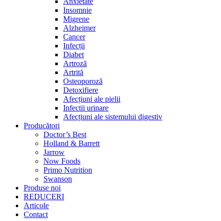
Anxietate
Insomnie
Migrene
Alzheimer
Cancer
Infecții
Diabet
Artroză
Artrită
Osteoporoză
Detoxifiere
Afecțiuni ale pielii
Infectii urinare
Afecțiuni ale sistemului digestiv
Producători
Doctor’s Best
Holland & Barrett
Jarrow
Now Foods
Primo Nutrition
Swanson
Produse noi
REDUCERI
Articole
Contact