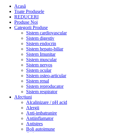
Acasă
Toate Produsele
REDUCERI
Produse Noi
Categorii Produse
Sistem cardiovascular
Sistem digestiv
Sistem endocrin
Sistem hepato-biliar
Sistem Imunitar
Sistem muscular
Sistem nervos
Sistem ocular
Sistem osteo-articular
Sistem renal
Sistem reproducator
Sistem respirator
Afecțiuni
Alcalinizare / pH acid
Alergii
Anti-imbatranire
Antiinflamator
Antistres
Boli autoimune