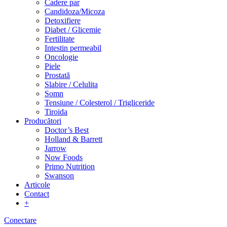
Cadere par
Candidoza/Micoza
Detoxifiere
Diabet / Glicemie
Fertilitate
Intestin permeabil
Oncologie
Piele
Prostată
Slabire / Celulita
Somn
Tensiune / Colesterol / Trigliceride
Tiroida
Producători
Doctor’s Best
Holland & Barrett
Jarrow
Now Foods
Primo Nutrition
Swanson
Articole
Contact
+
Conectare