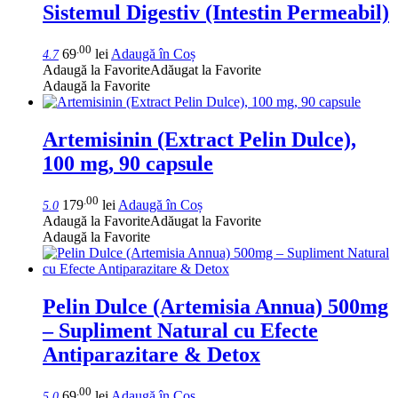
Sistemul Digestiv (Intestin Permeabil)
.00
69
lei
Adaugă în Coș
4.7
Adaugă la Favorite
Adăugat la Favorite
Adaugă la Favorite
Artemisinin (Extract Pelin Dulce),
100 mg, 90 capsule
.00
179
lei
Adaugă în Coș
5.0
Adaugă la Favorite
Adăugat la Favorite
Adaugă la Favorite
Pelin Dulce (Artemisia Annua) 500mg
– Supliment Natural cu Efecte
Antiparazitare & Detox
.00
69
lei
Adaugă în Coș
5.0