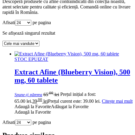
Descoperă produsele cu afine contraindicatii din colecția noastră,
atent selectate pentru calitate și eficiență. Comandă online cu livrare
rapidă în România.
Afisati
pe pagina
Se afișează singurul rezultat
STOC EPUIZAT
Extract Afine (Blueberry Vision), 500
mg, 60 tablete
.00
65
lei
Prețul inițial a fost:
Spune-ți părerea
.00
65.00 lei.
39
lei
Prețul curent este: 39.00 lei.
Citește mai mult
Adaugă la Favorite
Adăugat la Favorite
Adaugă la Favorite
Afisati
pe pagina