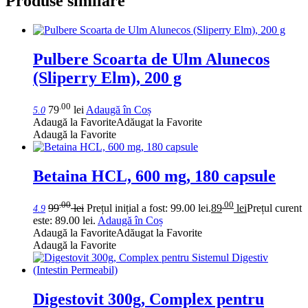
Produse similare
Pulbere Scoarta de Ulm Alunecos
(Sliperry Elm), 200 g
.00
79
lei
Adaugă în Coș
5.0
Adaugă la Favorite
Adăugat la Favorite
Adaugă la Favorite
Betaina HCL, 600 mg, 180 capsule
.00
.00
99
lei
Prețul inițial a fost: 99.00 lei.
89
lei
Prețul curent
4.9
este: 89.00 lei.
Adaugă în Coș
Adaugă la Favorite
Adăugat la Favorite
Adaugă la Favorite
Digestovit 300g, Complex pentru