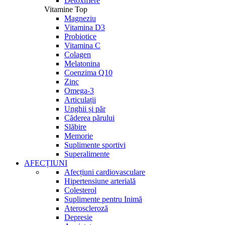
Detoxifiere
Vitamine Top
Magneziu
Vitamina D3
Probiotice
Vitamina C
Colagen
Melatonina
Coenzima Q10
Zinc
Omega-3
Articulații
Unghii și păr
Căderea părului
Slăbire
Memorie
Suplimente sportivi
Superalimente
AFECȚIUNI
Afecțiuni cardiovasculare
Hipertensiune arterială
Colesterol
Suplimente pentru Inimă
Ateroscleroză
Depresie