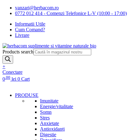
vanzari@herbacom.ro
0772 012 414 - Comenzi Telefonice L-V (10:00 - 17:00)
Informatii Utile
Cum Comand?
Livrare
Products search
+
Conectare
.00
0
lei
0
Cart
PRODUSE
Imunitate
Energie/vitalitate
Somn
Stres
Anxietate
Antioxidanți
Digestie