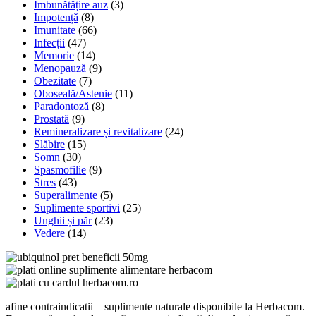
Îmbunătățire auz
(3)
Impotență
(8)
Imunitate
(66)
Infecții
(47)
Memorie
(14)
Menopauză
(9)
Obezitate
(7)
Oboseală/Astenie
(11)
Paradontoză
(8)
Prostată
(9)
Remineralizare și revitalizare
(24)
Slăbire
(15)
Somn
(30)
Spasmofilie
(9)
Stres
(43)
Superalimente
(5)
Suplimente sportivi
(25)
Unghii și păr
(23)
Vedere
(14)
afine contraindicatii – suplimente naturale disponibile la Herbacom.