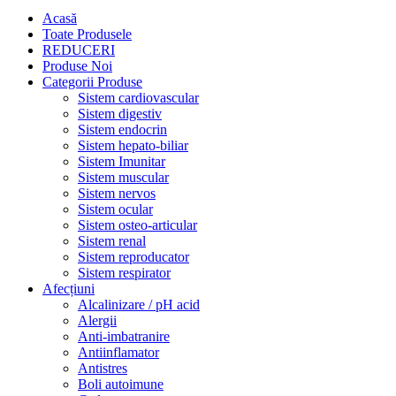
Acasă
Toate Produsele
REDUCERI
Produse Noi
Categorii Produse
Sistem cardiovascular
Sistem digestiv
Sistem endocrin
Sistem hepato-biliar
Sistem Imunitar
Sistem muscular
Sistem nervos
Sistem ocular
Sistem osteo-articular
Sistem renal
Sistem reproducator
Sistem respirator
Afecțiuni
Alcalinizare / pH acid
Alergii
Anti-imbatranire
Antiinflamator
Antistres
Boli autoimune