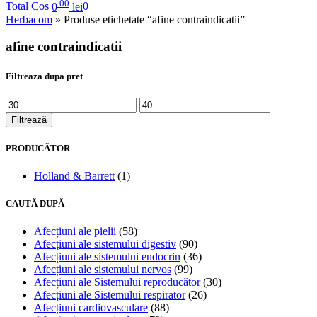
.00
Total Cos
0
lei
0
Herbacom
» Produse etichetate “afine contraindicatii”
afine contraindicatii
Filtreaza dupa pret
Filtrează
PRODUCĂTOR
Holland & Barrett
(1)
CAUTĂ DUPĂ
Afecțiuni ale pielii
(58)
Afecțiuni ale sistemului digestiv
(90)
Afecțiuni ale sistemului endocrin
(36)
Afecțiuni ale sistemului nervos
(99)
Afecțiuni ale Sistemului reproducător
(30)
Afecțiuni ale Sistemului respirator
(26)
Afecțiuni cardiovasculare
(88)