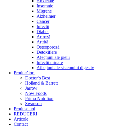
Anxietate
Insomnie
Migrene
Alzheimer
Cancer
Infecții
Diabet
Artroză
Artrită
Osteoporoză
Detoxifiere
Afecțiuni ale pielii
Infectii urinare
Afecțiuni ale sistemului digestiv
Producători
Doctor’s Best
Holland & Barrett
Jarrow
Now Foods
Primo Nutrition
Swanson
Produse noi
REDUCERI
Articole
Contact