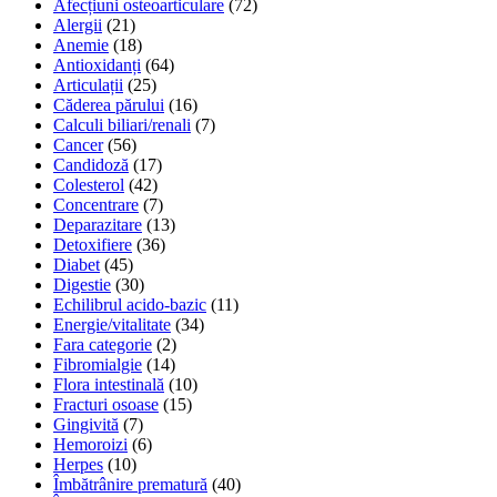
Afecțiuni osteoarticulare
(72)
Alergii
(21)
Anemie
(18)
Antioxidanți
(64)
Articulații
(25)
Căderea părului
(16)
Calculi biliari/renali
(7)
Cancer
(56)
Candidoză
(17)
Colesterol
(42)
Concentrare
(7)
Deparazitare
(13)
Detoxifiere
(36)
Diabet
(45)
Digestie
(30)
Echilibrul acido-bazic
(11)
Energie/vitalitate
(34)
Fara categorie
(2)
Fibromialgie
(14)
Flora intestinală
(10)
Fracturi osoase
(15)
Gingivită
(7)
Hemoroizi
(6)
Herpes
(10)
Îmbătrânire prematură
(40)