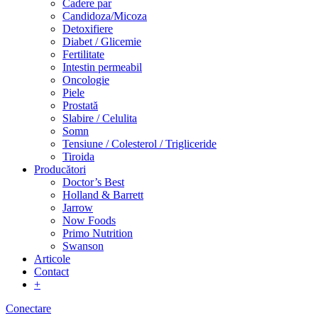
Cadere par
Candidoza/Micoza
Detoxifiere
Diabet / Glicemie
Fertilitate
Intestin permeabil
Oncologie
Piele
Prostată
Slabire / Celulita
Somn
Tensiune / Colesterol / Trigliceride
Tiroida
Producători
Doctor’s Best
Holland & Barrett
Jarrow
Now Foods
Primo Nutrition
Swanson
Articole
Contact
+
Conectare