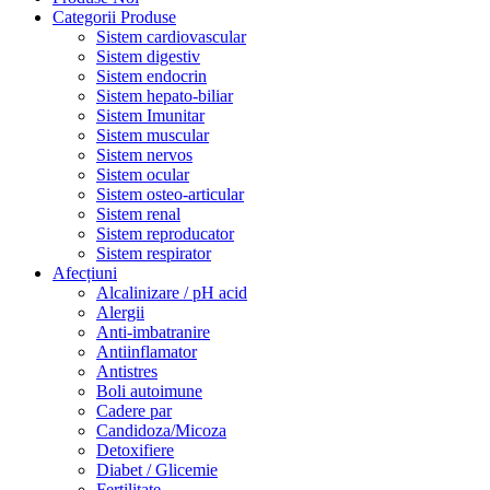
Categorii Produse
Sistem cardiovascular
Sistem digestiv
Sistem endocrin
Sistem hepato-biliar
Sistem Imunitar
Sistem muscular
Sistem nervos
Sistem ocular
Sistem osteo-articular
Sistem renal
Sistem reproducator
Sistem respirator
Afecțiuni
Alcalinizare / pH acid
Alergii
Anti-imbatranire
Antiinflamator
Antistres
Boli autoimune
Cadere par
Candidoza/Micoza
Detoxifiere
Diabet / Glicemie
Fertilitate