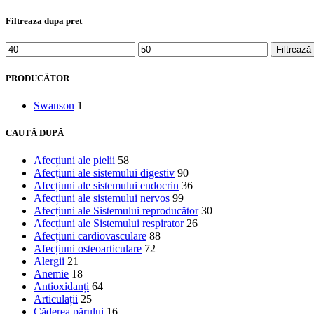
Filtreaza dupa pret
Filtrează
PRODUCĂTOR
Swanson
1
CAUTĂ DUPĂ
Afecțiuni ale pielii
58
Afecțiuni ale sistemului digestiv
90
Afecțiuni ale sistemului endocrin
36
Afecțiuni ale sistemului nervos
99
Afecțiuni ale Sistemului reproducător
30
Afecțiuni ale Sistemului respirator
26
Afecțiuni cardiovasculare
88
Afecțiuni osteoarticulare
72
Alergii
21
Anemie
18
Antioxidanți
64
Articulații
25
Căderea părului
16