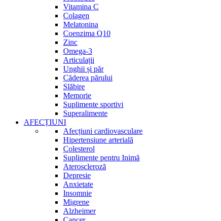
Vitamina C
Colagen
Melatonina
Coenzima Q10
Zinc
Omega-3
Articulații
Unghii și păr
Căderea părului
Slăbire
Memorie
Suplimente sportivi
Superalimente
AFECȚIUNI
Afecțiuni cardiovasculare
Hipertensiune arterială
Colesterol
Suplimente pentru Inimă
Ateroscleroză
Depresie
Anxietate
Insomnie
Migrene
Alzheimer
Cancer