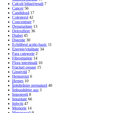
Calculi biliari/renali
7
Cancer
56
Candidoză
17
Colesterol
42
Concentrare
7
Deparazitare
13
Detoxifiere
36
Diabet
45
Digestie
30
Echilibrul acido-bazic
11
Energie/vitalitate
34
Fara categorie
2
Fibromialgie
14
Flora intestinală
10
Fracturi osoase
15
Gingivită
7
Hemoroizi
6
Herpes
10
Îmbătrânire prematură
40
Îmbunătățire auz
3
Impotență
8
Imunitate
66
Infecții
47
Memorie
14
Menopauză
9