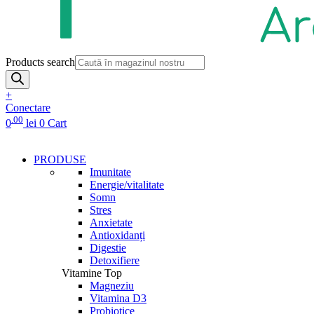
Products search
+
Conectare
.00
0
lei
0
Cart
PRODUSE
Imunitate
Energie/vitalitate
Somn
Stres
Anxietate
Antioxidanți
Digestie
Detoxifiere
Vitamine Top
Magneziu
Vitamina D3
Probiotice