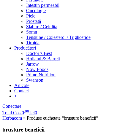
Intestin permeabil
Oncologie
Piele
Prostată
Slabire / Celulita
Somn
Tensiune / Colesterol / Trigliceride
Tiroida
Producători
Doctor’s Best
Holland & Barrett
Jarrow
Now Foods
Primo Nutrition
Swanson
Articole
Contact
+
Conectare
.00
Total Cos
0
lei
0
Herbacom
» Produse etichetate “brusture beneficii”
brusture beneficii