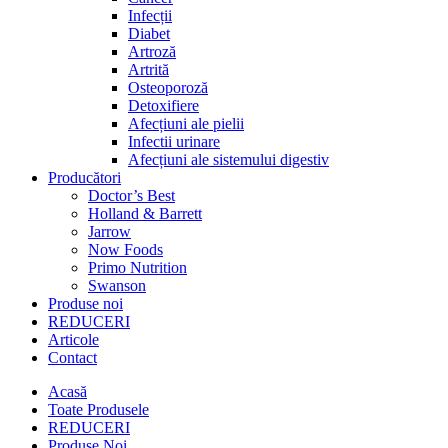
Infecții
Diabet
Artroză
Artrită
Osteoporoză
Detoxifiere
Afecțiuni ale pielii
Infectii urinare
Afecțiuni ale sistemului digestiv
Producători
Doctor’s Best
Holland & Barrett
Jarrow
Now Foods
Primo Nutrition
Swanson
Produse noi
REDUCERI
Articole
Contact
Acasă
Toate Produsele
REDUCERI
Produse Noi