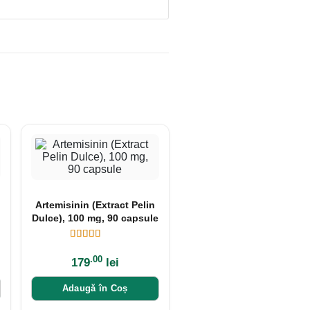
Artemisinin (Extract Pelin
Dulce), 100 mg, 90 capsule
.00
179
lei
Adaugă în Coș