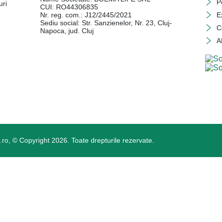
P
uri
CUI: RO44306835
Nr. reg. com.: J12/2445/2021
E
Sediu social: Str. Sanzienelor, Nr. 23, Cluj-
C
Napoca, jud. Cluj
A
o, © Copyright 2026. Toate drepturile rezervate.