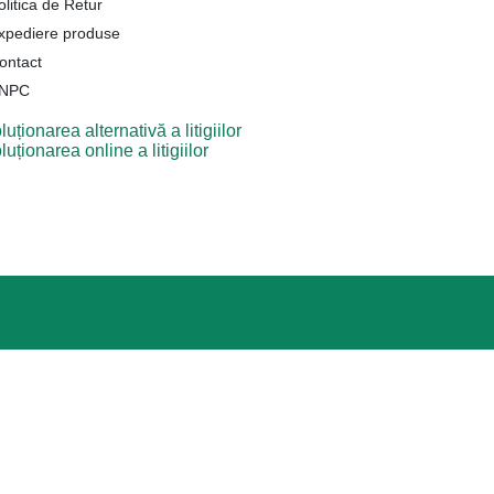
olitica de Retur
xpediere produse
ontact
NPC