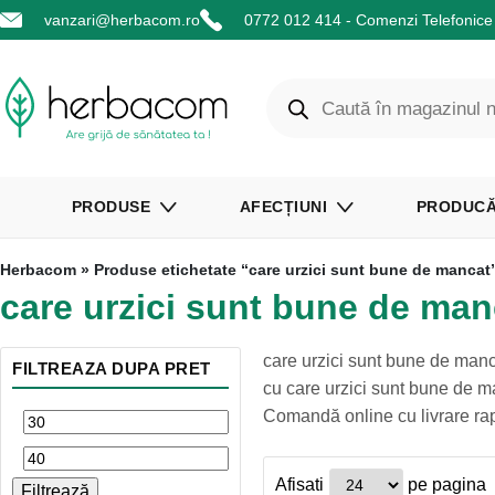
vanzari@herbacom.ro
0772 012 414 - Comenzi Telefonice 
PRODUSE
AFECȚIUNI
PRODUCĂ
Herbacom
» Produse etichetate “care urzici sunt bune de mancat
care urzici sunt bune de man
care urzici sunt bune de man
FILTREAZA DUPA PRET
cu care urzici sunt bune de man
Comandă online cu livrare ra
Afisati
pe pagina
Filtrează