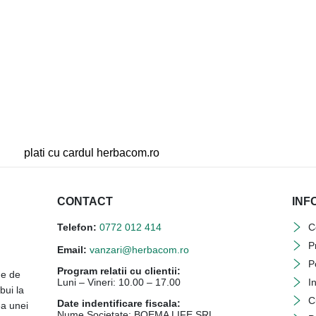
CONTACT
INF
Telefon:
0772 012 414
C
P
Email:
vanzari@herbacom.ro
P
Program relatii cu clientii:
ne de
Luni – Vineri: 10.00 – 17.00
I
bui la
C
Date indentificare fiscala:
ea unei
Nume Societate: BOEMA LIFE SRL