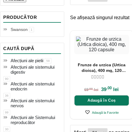
PRODUCĂTOR
Se afișează singurul rezultat
Swanson
1
CAUTĂ DUPĂ
Afecțiuni ale pielii
58
Frunze de urzica (Urtica
Afecțiuni ale sistemului
dioica), 400 mg, 120
digestiv
capsule
90
Afecțiuni ale sistemului
.00
endocrin
39
lei
.00
69
lei
36
Afecțiuni ale sistemului
Adaugă în Coș
nervos
99
Adaugă la Favorite
Afecțiuni ale Sistemului
reproducător
30