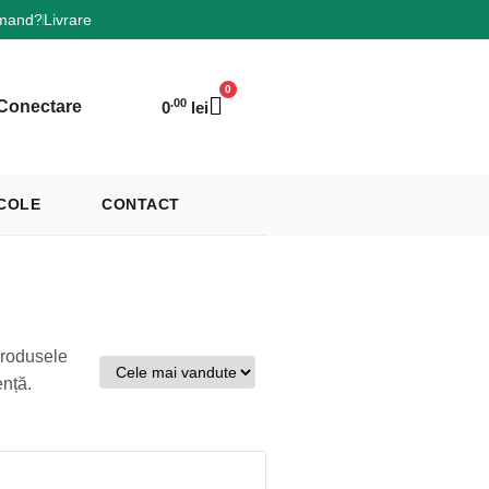
mand?
Livrare
0
.00
Conectare
0
lei
COLE
CONTACT
produsele
ență.