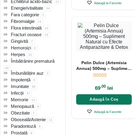
Echilibrul acido-bazic
11
Adaugă la Favorite
Energie/vitalitate
34
Fara categorie
2
Fibromialgie
14
Flora intestinală
10
Fracturi osoase
15
Gingivită
7
Hemoroizi
6
Herpes
10
Îmbătrânire prematură
Pelin Dulce (Artemisia
Annua) 500mg – Supliment
40
Îmbunătățire auz
3
Natural cu Efecte
Impotență
Antiparazitare & Detox
8
Imunitate
.00
66
69
lei
Infecții
47
Adaugă în Coș
Memorie
14
Menopauză
9
Adaugă la Favorite
Obezitate
7
Oboseală/Astenie
11
Paradontoză
8
Prostată
9