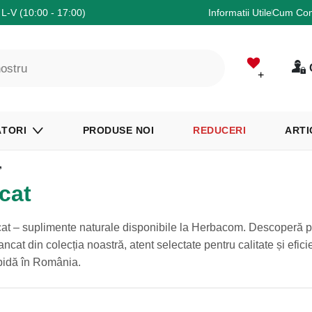
L-V (10:00 - 17:00)
Informatii Utile
Cum Co
+
TORI
PRODUSE NOI
REDUCERI
ARTI
”
cat
cat – suplimente naturale disponibile la Herbacom. Descoperă 
cat din colecția noastră, atent selectate pentru calitate și efici
pidă în România.