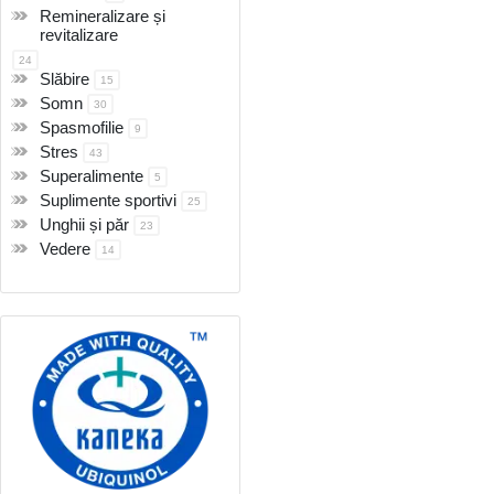
Remineralizare și
revitalizare
24
Slăbire
15
Somn
30
Spasmofilie
9
Stres
43
Superalimente
5
Suplimente sportivi
25
Unghii și păr
23
Vedere
14