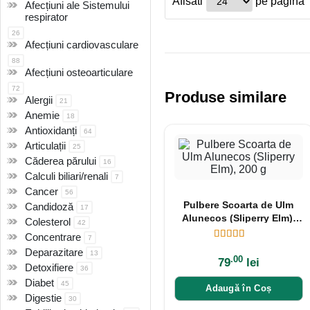
Afisati
pe pagina
Afecțiuni ale Sistemului
respirator
26
Afecțiuni cardiovasculare
88
Afecțiuni osteoarticulare
72
Produse similare
Alergii
21
Anemie
18
Antioxidanți
64
Articulații
25
Căderea părului
16
Calculi biliari/renali
7
Cancer
56
Pulbere Scoarta de Ulm
Candidoză
17
Alunecos (Sliperry Elm),
Colesterol
42
200 g
Concentrare
7
Deparazitare
13
.00
79
lei
Detoxifiere
36
Diabet
45
Adaugă în Coș
Digestie
30