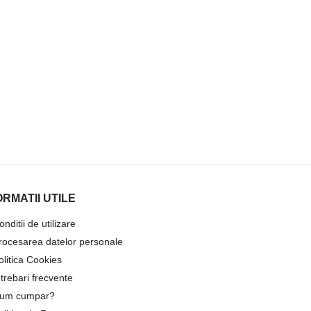
ORMATII UTILE
onditii de utilizare
rocesarea datelor personale
olitica Cookies
ntrebari frecvente
um cumpar?