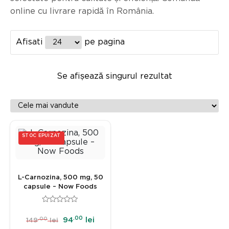
online cu livrare rapidă în România.
Afisati
pe pagina
Se afișează singurul rezultat
STOC EPUIZAT
L-Carnozina, 500 mg, 50
capsule – Now Foods
.00
.00
94
lei
149
lei