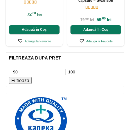
capsule – Swanson
.00
72
lei
.00
59
lei
.00
79
lei
Adaugă în Coș
Adaugă în Coș
Adaugă la Favorite
Adaugă la Favorite
FILTREAZA DUPA PRET
Filtrează