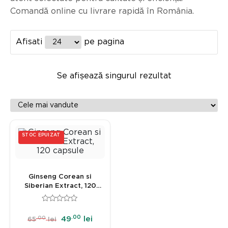
Comandă online cu livrare rapidă în România.
Afisati
pe pagina
Se afișează singurul rezultat
STOC EPUIZAT
Ginseng Corean si
Siberian Extract, 120
capsule
.00
.00
49
lei
65
lei