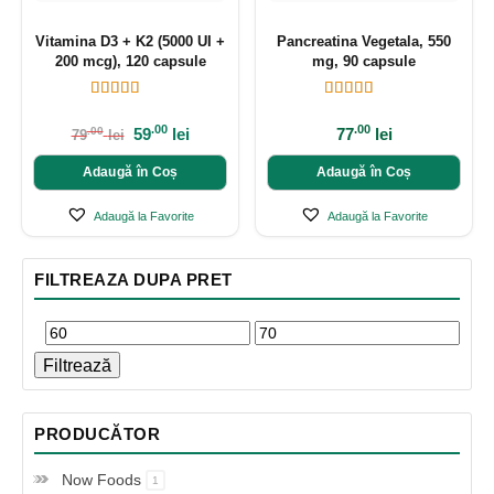
Vitamina D3 + K2 (5000 UI +
Pancreatina Vegetala, 550
200 mcg), 120 capsule
mg, 90 capsule
.00
.00
59
lei
77
lei
.00
79
lei
Adaugă în Coș
Adaugă în Coș
Adaugă la Favorite
Adaugă la Favorite
FILTREAZA DUPA PRET
Filtrează
PRODUCĂTOR
Now Foods
1