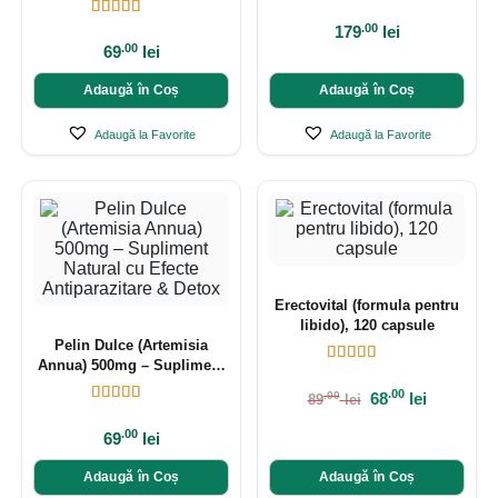
.00
179
lei
.00
69
lei
Adaugă în Coș
Adaugă în Coș
Adaugă la Favorite
Adaugă la Favorite
Erectovital (formula pentru
libido), 120 capsule
Pelin Dulce (Artemisia
Annua) 500mg – Supliment
Natural cu Efecte
.00
68
lei
.00
89
lei
Antiparazitare & Detox
.00
69
lei
Adaugă în Coș
Adaugă în Coș