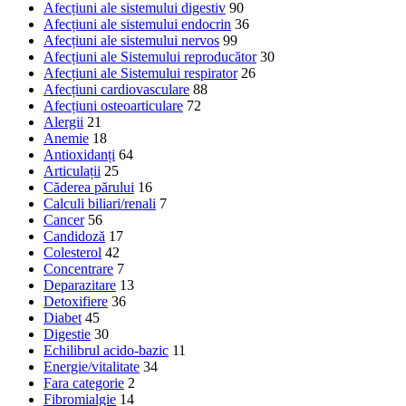
Afecțiuni ale sistemului digestiv
90
Afecțiuni ale sistemului endocrin
36
Afecțiuni ale sistemului nervos
99
Afecțiuni ale Sistemului reproducător
30
Afecțiuni ale Sistemului respirator
26
Afecțiuni cardiovasculare
88
Afecțiuni osteoarticulare
72
Alergii
21
Anemie
18
Antioxidanți
64
Articulații
25
Căderea părului
16
Calculi biliari/renali
7
Cancer
56
Candidoză
17
Colesterol
42
Concentrare
7
Deparazitare
13
Detoxifiere
36
Diabet
45
Digestie
30
Echilibrul acido-bazic
11
Energie/vitalitate
34
Fara categorie
2
Fibromialgie
14