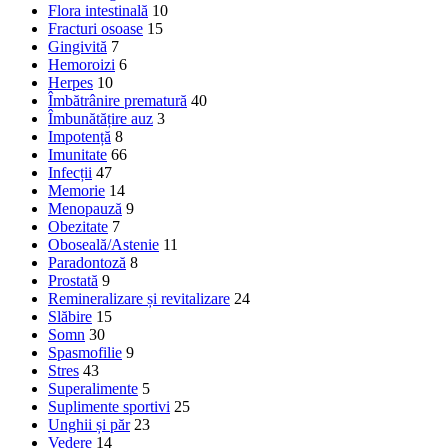
Flora intestinală
10
Fracturi osoase
15
Gingivită
7
Hemoroizi
6
Herpes
10
Îmbătrânire prematură
40
Îmbunătățire auz
3
Impotență
8
Imunitate
66
Infecții
47
Memorie
14
Menopauză
9
Obezitate
7
Oboseală/Astenie
11
Paradontoză
8
Prostată
9
Remineralizare și revitalizare
24
Slăbire
15
Somn
30
Spasmofilie
9
Stres
43
Superalimente
5
Suplimente sportivi
25
Unghii și păr
23
Vedere
14