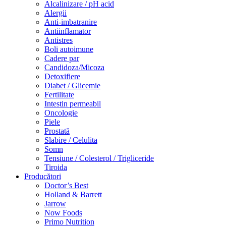
Alcalinizare / pH acid
Alergii
Anti-imbatranire
Antiinflamator
Antistres
Boli autoimune
Cadere par
Candidoza/Micoza
Detoxifiere
Diabet / Glicemie
Fertilitate
Intestin permeabil
Oncologie
Piele
Prostată
Slabire / Celulita
Somn
Tensiune / Colesterol / Trigliceride
Tiroida
Producători
Doctor’s Best
Holland & Barrett
Jarrow
Now Foods
Primo Nutrition