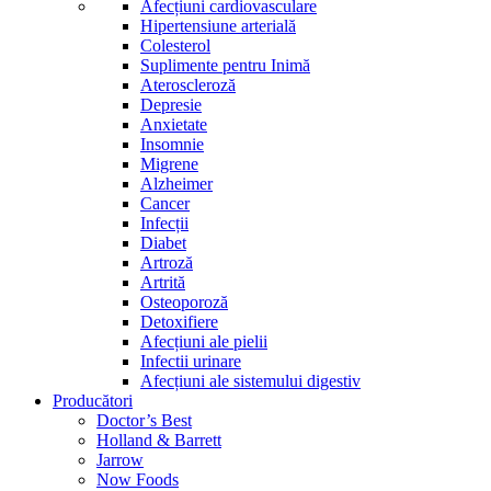
Afecțiuni cardiovasculare
Hipertensiune arterială
Colesterol
Suplimente pentru Inimă
Ateroscleroză
Depresie
Anxietate
Insomnie
Migrene
Alzheimer
Cancer
Infecții
Diabet
Artroză
Artrită
Osteoporoză
Detoxifiere
Afecțiuni ale pielii
Infectii urinare
Afecțiuni ale sistemului digestiv
Producători
Doctor’s Best
Holland & Barrett
Jarrow
Now Foods