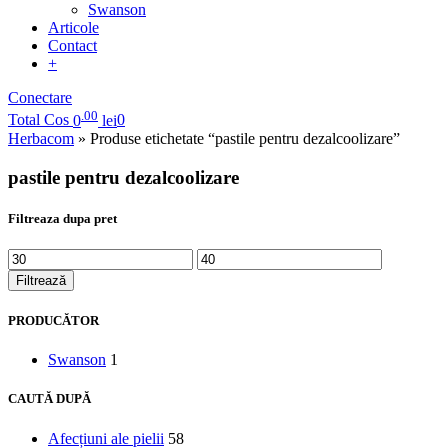
Swanson
Articole
Contact
+
Conectare
.00
Total Cos
0
lei
0
Herbacom
» Produse etichetate “pastile pentru dezalcoolizare”
pastile pentru dezalcoolizare
Filtreaza dupa pret
Filtrează
PRODUCĂTOR
Swanson
1
CAUTĂ DUPĂ
Afecțiuni ale pielii
58