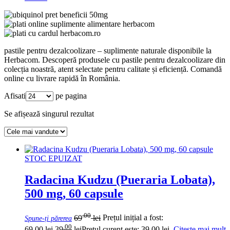
pastile pentru dezalcoolizare – suplimente naturale disponibile la
Herbacom. Descoperă produsele cu pastile pentru dezalcoolizare din
colecția noastră, atent selectate pentru calitate și eficiență. Comandă
online cu livrare rapidă în România.
Afisati
pe pagina
Se afișează singurul rezultat
STOC EPUIZAT
Radacina Kudzu (Pueraria Lobata),
500 mg, 60 capsule
.00
69
lei
Prețul inițial a fost:
Spune-ți părerea
.00
69.00 lei.
39
lei
Prețul curent este: 39.00 lei.
Citește mai mult