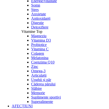
Energie/vitalitate
Somn
Stres
Anxietate
Antioxidanți
Digestie
Detoxifiere
Vitamine Top
Magneziu
Vitamina D3
Probiotice
Vitamina C
Colagen
Melatonina
Coenzima Q10
Zinc
Omega-3
Articulații
Unghii și păr
Căderea părului
Slăbire
Memorie
Suplimente sportivi
Superalimente
AFECȚIUNI