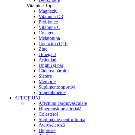
Detoxifiere
Vitamine Top
Magneziu
Vitamina D3
Probiotice
Vitamina C
Colagen
Melatonina
Coenzima Q10
Zinc
Omega-3
Articulații
Unghii și păr
Căderea părului
Slăbire
Memorie
Suplimente sportivi
Superalimente
AFECȚIUNI
Afecțiuni cardiovasculare
Hipertensiune arterială
Colesterol
Suplimente pentru Inimă
Ateroscleroză
Depresie