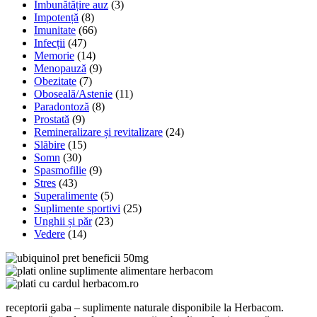
Îmbunătățire auz
(3)
Impotență
(8)
Imunitate
(66)
Infecții
(47)
Memorie
(14)
Menopauză
(9)
Obezitate
(7)
Oboseală/Astenie
(11)
Paradontoză
(8)
Prostată
(9)
Remineralizare și revitalizare
(24)
Slăbire
(15)
Somn
(30)
Spasmofilie
(9)
Stres
(43)
Superalimente
(5)
Suplimente sportivi
(25)
Unghii și păr
(23)
Vedere
(14)
receptorii gaba – suplimente naturale disponibile la Herbacom.