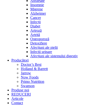
Anxietate
Insomnie
Migrene
Alzheimer
Cancer
Infecții
Diabet
Artroză
Artrită
Osteoporoză
Detoxifiere
Afecțiuni ale pielii
Infectii urinare
Afecțiuni ale sistemului digestiv
Producători
Doctor’s Best
Holland & Barrett
Jarrow
Now Foods
Primo Nutrition
Swanson
Produse noi
REDUCERI
Articole
Contact