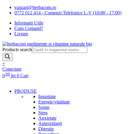
vanzari@herbacom.ro
0772 012 414 - Comenzi Telefonice L-V (10:00 - 17:00)
Informatii Utile
Cum Comand?
Livrare
Products search
+
Conectare
.00
0
lei
0
Cart
PRODUSE
Imunitate
Energie/vitalitate
Somn
Stres
Anxietate
Antioxidanți
Digestie