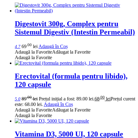
Digestovit 300g, Complex pentru
Sistemul Digestiv (Intestin Permeabil)
.00
69
lei
Adaugă în Coș
4.7
Adaugă la Favorite
Adăugat la Favorite
Adaugă la Favorite
Erectovital (formula pentru libido),
120 capsule
.00
.00
89
lei
Prețul inițial a fost: 89.00 lei.
68
lei
Prețul curent
5.0
este: 68.00 lei.
Adaugă în Coș
Adaugă la Favorite
Adăugat la Favorite
Adaugă la Favorite
Vitamina D3, 5000 UI, 120 capsule