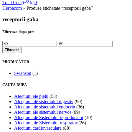
.00
Total Cos
0
lei
0
Herbacom
» Produse etichetate “receptorii gaba”
receptorii gaba
Filtreaza dupa pret
Filtrează
PRODUCĂTOR
Swanson
(1)
CAUTĂ DUPĂ
Afecțiuni ale pielii
(58)
Afecțiuni ale sistemului digestiv
(90)
Afecțiuni ale sistemului endocrin
(36)
Afecțiuni ale sistemului nervos
(99)
Afecțiuni ale Sistemului reproducător
(30)
Afecțiuni ale Sistemului respirator
(26)
Afecțiuni cardiovasculare
(88)