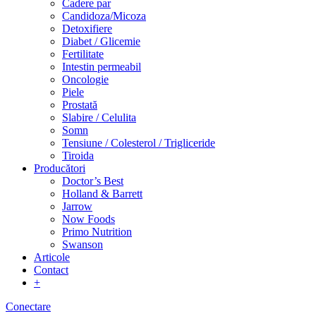
Cadere par
Candidoza/Micoza
Detoxifiere
Diabet / Glicemie
Fertilitate
Intestin permeabil
Oncologie
Piele
Prostată
Slabire / Celulita
Somn
Tensiune / Colesterol / Trigliceride
Tiroida
Producători
Doctor’s Best
Holland & Barrett
Jarrow
Now Foods
Primo Nutrition
Swanson
Articole
Contact
+
Conectare