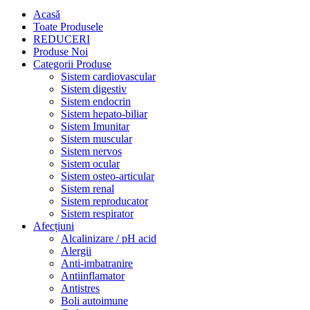
Acasă
Toate Produsele
REDUCERI
Produse Noi
Categorii Produse
Sistem cardiovascular
Sistem digestiv
Sistem endocrin
Sistem hepato-biliar
Sistem Imunitar
Sistem muscular
Sistem nervos
Sistem ocular
Sistem osteo-articular
Sistem renal
Sistem reproducator
Sistem respirator
Afecțiuni
Alcalinizare / pH acid
Alergii
Anti-imbatranire
Antiinflamator
Antistres
Boli autoimune