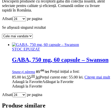
Descoperă produsele cu receptorii gaba din colecția noastră, atent
selectate pentru calitate și eficiență. Comandă online cu livrare
rapidă în România.
Afisati
pe pagina
Se afișează singurul rezultat
STOC EPUIZAT
GABA, 750 mg, 60 capsule – Swanson
.00
85
lei
Prețul inițial a fost:
Spune-ți părerea
.00
85.00 lei.
55
lei
Prețul curent este: 55.00 lei.
Citește mai mult
Adaugă la Favorite
Adăugat la Favorite
Adaugă la Favorite
Afisati
pe pagina
Produse similare