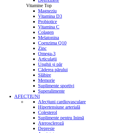
Detoxifiere
Vitamine Top
Magneziu
Vitamina D3
Probiotice
Vitamina C
Colagen
Melatonina
Coenzima Q10
Zinc
Omega-3
Articulații
Unghii și păr
Căderea părului
Slăbire
Memorie
Suplimente sportivi
Superalimente
AFECȚIUNI
Afecțiuni cardiovasculare
Hipertensiune arterială
Colesterol
Suplimente pentru Inimă
Ateroscleroză
Depresie