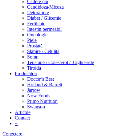
Cadere par
Candidoza/Micoza
Detoxifiere
Diabet / Glicemie
Fertilitate
Intestin permeabil
Oncologie
Piele
Prostată
Slabire / Celulita
Somn
Tensiune / Colesterol / Trigliceride
Tiroida
Producători
Doctor’s Best
Holland & Barrett
Jarrow
Now Foods
Primo Nutrition
Swanson
Articole
Contact
+
Conectare