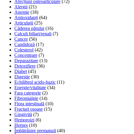
Afecțiuni osteoarticulare
(72)
Alergii
(21)
Anemie
(18)
Antioxidanți
(64)
Articulații
(25)
Căderea părului
(16)
Calculi biliari/renali
(7)
Cancer
(56)
Candidoză
(17)
Colesterol
(42)
Concentrare
(7)
Deparazitare
(13)
Detoxifiere
(36)
Diabet
(45)
Digestie
(30)
Echilibrul acido-bazic
(11)
Energie/vitalitate
(34)
Fara categorie
(2)
Fibromialgie
(14)
Flora intestinală
(10)
Fracturi osoase
(15)
Gingivită
(7)
Hemoroizi
(6)
Herpes
(10)
Îmbătrânire prematură
(40)