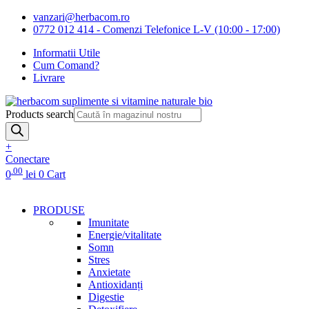
vanzari@herbacom.ro
0772 012 414 - Comenzi Telefonice L-V (10:00 - 17:00)
Informatii Utile
Cum Comand?
Livrare
Products search
+
Conectare
.00
0
lei
0
Cart
PRODUSE
Imunitate
Energie/vitalitate
Somn
Stres
Anxietate
Antioxidanți
Digestie