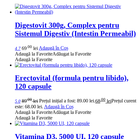
Digestovit 300g, Complex pentru
Sistemul Digestiv (Intestin Permeabil)
.00
69
lei
Adaugă în Coș
4.7
Adaugă la Favorite
Adăugat la Favorite
Adaugă la Favorite
Erectovital (formula pentru libido),
120 capsule
.00
.00
89
lei
Prețul inițial a fost: 89.00 lei.
68
lei
Prețul curent
5.0
este: 68.00 lei.
Adaugă în Coș
Adaugă la Favorite
Adăugat la Favorite
Adaugă la Favorite
Vitamina D3, 5000 UI, 120 capsule