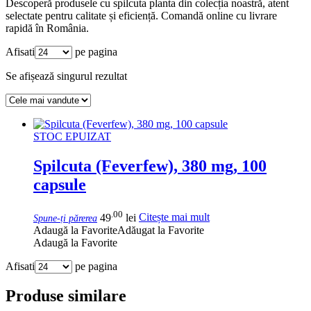
Descoperă produsele cu spilcuta planta din colecția noastră, atent
selectate pentru calitate și eficiență. Comandă online cu livrare
rapidă în România.
Afisati
pe pagina
Se afișează singurul rezultat
STOC EPUIZAT
Spilcuta (Feverfew), 380 mg, 100
capsule
.00
49
lei
Citește mai mult
Spune-ți părerea
Adaugă la Favorite
Adăugat la Favorite
Adaugă la Favorite
Afisati
pe pagina
Produse similare