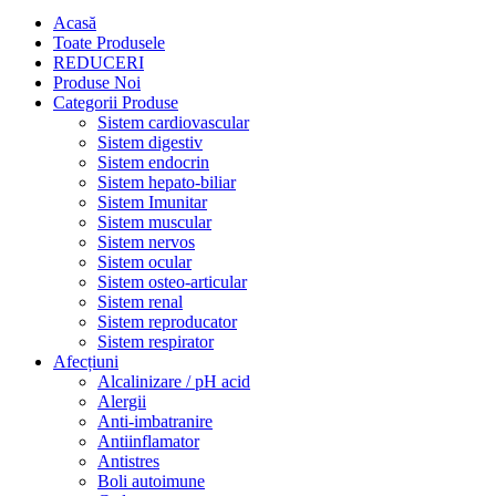
Acasă
Toate Produsele
REDUCERI
Produse Noi
Categorii Produse
Sistem cardiovascular
Sistem digestiv
Sistem endocrin
Sistem hepato-biliar
Sistem Imunitar
Sistem muscular
Sistem nervos
Sistem ocular
Sistem osteo-articular
Sistem renal
Sistem reproducator
Sistem respirator
Afecțiuni
Alcalinizare / pH acid
Alergii
Anti-imbatranire
Antiinflamator
Antistres
Boli autoimune