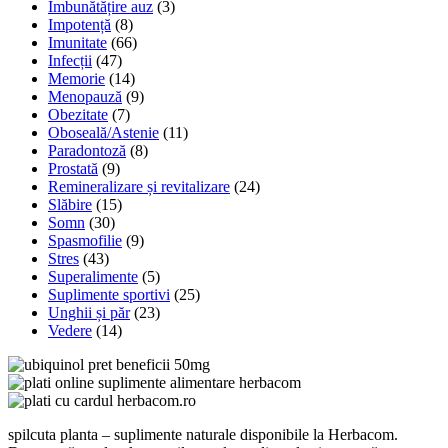
Îmbunătățire auz
(3)
Impotență
(8)
Imunitate
(66)
Infecții
(47)
Memorie
(14)
Menopauză
(9)
Obezitate
(7)
Oboseală/Astenie
(11)
Paradontoză
(8)
Prostată
(9)
Remineralizare și revitalizare
(24)
Slăbire
(15)
Somn
(30)
Spasmofilie
(9)
Stres
(43)
Superalimente
(5)
Suplimente sportivi
(25)
Unghii și păr
(23)
Vedere
(14)
spilcuta planta – suplimente naturale disponibile la Herbacom.