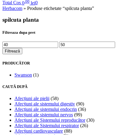
.00
Total Cos
0
lei
0
Herbacom
» Produse etichetate “spilcuta planta”
spilcuta planta
Filtreaza dupa pret
Filtrează
PRODUCĂTOR
Swanson
(1)
CAUTĂ DUPĂ
Afecțiuni ale pielii
(58)
Afecțiuni ale sistemului digestiv
(90)
Afecțiuni ale sistemului endocrin
(36)
Afecțiuni ale sistemului nervos
(99)
Afecțiuni ale Sistemului reproducător
(30)
Afecțiuni ale Sistemului respirator
(26)
Afecțiuni cardiovasculare
(88)