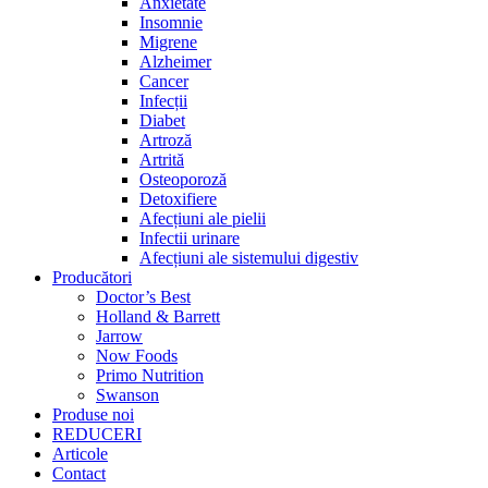
Anxietate
Insomnie
Migrene
Alzheimer
Cancer
Infecții
Diabet
Artroză
Artrită
Osteoporoză
Detoxifiere
Afecțiuni ale pielii
Infectii urinare
Afecțiuni ale sistemului digestiv
Producători
Doctor’s Best
Holland & Barrett
Jarrow
Now Foods
Primo Nutrition
Swanson
Produse noi
REDUCERI
Articole
Contact