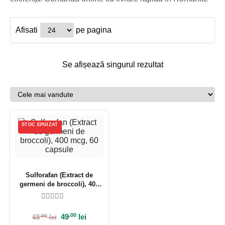
Afisati
pe pagina
Se afișează singurul rezultat
STOC EPUIZAT
Sulforafan (Extract de
germeni de broccoli), 400
mcg, 60 capsule
.00
49
lei
.00
65
lei