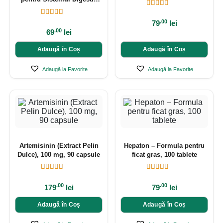
(Intestin Permeabil)
.00
79
lei
.00
69
lei
Adaugă în Coș
Adaugă în Coș
Adaugă la Favorite
Adaugă la Favorite
Artemisinin (Extract Pelin
Hepaton – Formula pentru
Dulce), 100 mg, 90 capsule
ficat gras, 100 tablete
.00
.00
179
lei
79
lei
Adaugă în Coș
Adaugă în Coș