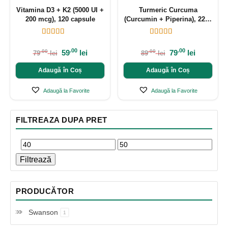
Vitamina D3 + K2 (5000 UI +
Turmeric Curcuma
200 mcg), 120 capsule
(Curcumin + Piperina), 2200
mg, 120 capsule
.00
.00
59
lei
79
lei
.00
.00
79
lei
89
lei
Adaugă în Coș
Adaugă în Coș
Adaugă la Favorite
Adaugă la Favorite
FILTREAZA DUPA PRET
Filtrează
PRODUCĂTOR
Swanson
1