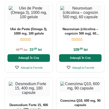
Ulei de Peste (Omega 3),
Neurovisan (citicolina –
1000 mg, 100 gelule
cognizin 500 mg), 60
capsule
.00
.00
33
lei
109
lei
.00
49
lei
Adaugă în Coș
Adaugă în Coș
Adaugă la Favorite
Adaugă la Favorite
Coenzima Q10, 600 mg, 90
Desmodium Forte 15, 400
capsule