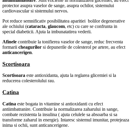
antiinflamatoare
. Sunt eficiente in normalizarea glicemiei, au efect
protector asupra vaselor de sange, asupra ochilor, sistemului
cardiovascular si sistemului nervos.
Pot reduce semnificativ posibilitatea aparitiei bolilor degenerative
ale ochiului (
cataracta
,
glaucom
, etc) cu care se confrunta in
special diabeticii. Ajuta la imbunatatirea vederii.
Afinele
contribuie la tonifierea vaselor de sange, reduc frecventa
formarii
cheagurilor
si depunerile de colesterol pe artere, au efect
anticancerigen
.
Scortisoara
Scortisoara
este antioxidanta, ajuta la reglarea glicemiei si la
reducerea colesterolului rau.
Catina
Catina
este bogata in vitamine si antioxidanti cu efect
antiimbatranire. Contribuie la normalizarea zaharului in sange,
combate rezistenta la insulina ( ajuta celulele sa absoarba si sa
transforme zaharul in energie). Intaresc sistemul imunitar, protejeaza
inima si ochii, sunt anticancerigene.