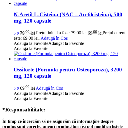
N-Acetil L-Cisteina (NAC – Acetilcisteina), 500
mg, 120 capsule
.00
.00
79
lei
Prețul inițial a fost: 79.00 lei.
69
lei
Prețul curent
5.0
este: 69.00 lei.
Adaugă în Coș
Adaugă la Favorite
Adăugat la Favorite
Adaugă la Favorite
Ossiforte (Formula pentru Osteoporoza), 3200
mg, 120 capsule
.00
69
lei
Adaugă în Coș
5.0
Adaugă la Favorite
Adăugat la Favorite
Adaugă la Favorite
*Responsabilitate:
În timp ce încercăm să ne asigurăm că informațiile despre
produs sunt corecte, uneori producătorii își pot modifica listele