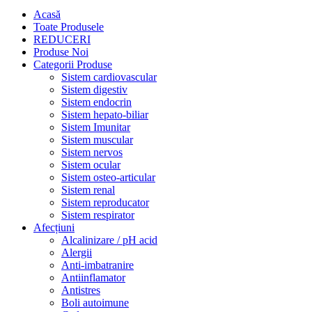
Acasă
Toate Produsele
REDUCERI
Produse Noi
Categorii Produse
Sistem cardiovascular
Sistem digestiv
Sistem endocrin
Sistem hepato-biliar
Sistem Imunitar
Sistem muscular
Sistem nervos
Sistem ocular
Sistem osteo-articular
Sistem renal
Sistem reproducator
Sistem respirator
Afecțiuni
Alcalinizare / pH acid
Alergii
Anti-imbatranire
Antiinflamator
Antistres
Boli autoimune