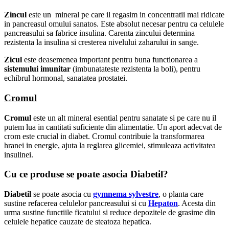
Zincul
este un mineral pe care il regasim in concentratii mai ridicate
in pancreasul omului sanatos. Este absolut necesar pentru ca celulele
pancreasului sa fabrice insulina. Carenta zincului determina
rezistenta la insulina si cresterea nivelului zaharului in sange.
Zicul
este deasemenea important pentru buna functionarea a
sistemului imunitar
(imbunatateste rezistenta la boli), pentru
echibrul hormonal, sanatatea prostatei.
Cromul
Cromul
este un alt mineral esential pentru sanatate si pe care nu il
putem lua in cantitati suficiente din alimentatie. Un aport adecvat de
crom este crucial in diabet. Cromul contribuie la transformarea
hranei in energie, ajuta la reglarea glicemiei, stimuleaza activitatea
insulinei.
Cu ce produse se poate asocia Diabetil?
Diabetil
se poate asocia cu
gymnema sylvestre
, o planta care
sustine refacerea celulelor pancreasului si cu
Hepaton
. Acesta din
urma sustine functiile ficatului si reduce depozitele de grasime din
celulele hepatice cauzate de steatoza hepatica.