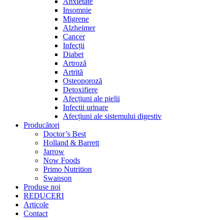
Anxietate
Insomnie
Migrene
Alzheimer
Cancer
Infecții
Diabet
Artroză
Artrită
Osteoporoză
Detoxifiere
Afecțiuni ale pielii
Infectii urinare
Afecțiuni ale sistemului digestiv
Producători
Doctor’s Best
Holland & Barrett
Jarrow
Now Foods
Primo Nutrition
Swanson
Produse noi
REDUCERI
Articole
Contact