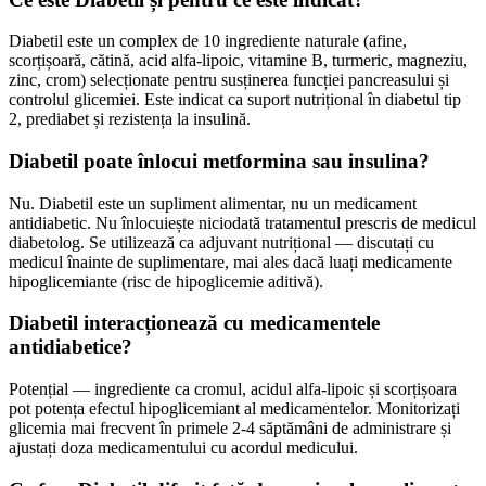
Diabetil este un complex de 10 ingrediente naturale (afine,
scorțișoară, cătină, acid alfa-lipoic, vitamine B, turmeric, magneziu,
zinc, crom) selecționate pentru susținerea funcției pancreasului și
controlul glicemiei. Este indicat ca suport nutrițional în diabetul tip
2, prediabet și rezistența la insulină.
Diabetil poate înlocui metformina sau insulina?
Nu. Diabetil este un supliment alimentar, nu un medicament
antidiabetic. Nu înlocuiește niciodată tratamentul prescris de medicul
diabetolog. Se utilizează ca adjuvant nutrițional — discutați cu
medicul înainte de suplimentare, mai ales dacă luați medicamente
hipoglicemiante (risc de hipoglicemie aditivă).
Diabetil interacționează cu medicamentele
antidiabetice?
Potențial — ingrediente ca cromul, acidul alfa-lipoic și scorțișoara
pot potența efectul hipoglicemiant al medicamentelor. Monitorizați
glicemia mai frecvent în primele 2-4 săptămâni de administrare și
ajustați doza medicamentului cu acordul medicului.