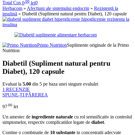
.00
Total Cos
0
lei
0
Herbacom
»
Afecțiuni ale sistemului endocrin
»
Rezistență la
insulină
» Diabetil (Supliment natural pentru Diabet), 120 capsule
Primo Nutrition
Suplimente originale de la Primo
Nutrition
Diabetil (Supliment natural pentru
Diabet), 120 capsule
Evaluat la
5.00
din 5 pe baza unei singure evaluări
1
RECENZIE
SPUNE-ȚI PĂREREA
.00
97
lei
Un amestec de
ingrediente naturale
cu rol semnificativ in controlul
simptomelor, respectiv complicatiilor legate de
diabet
.
Contine o combinatie de
10 substante
in concentratii adecvate