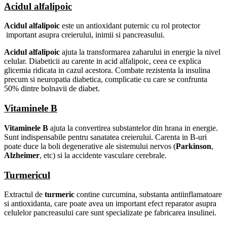
Acidul alfalipoic
Acidul alfalipoic
este un antioxidant puternic cu rol protector
important asupra creierului, inimii si pancreasului.
Acidul alfalipoic
ajuta la transformarea zaharului in energie la nivel
celular. Diabeticii au carente in acid alfalipoic, ceea ce explica
glicemia ridicata in cazul acestora. Combate rezistenta la insulina
precum si neuropatia diabetica, complicatie cu care se confrunta
50% dintre bolnavii de diabet.
Vitaminele B
Vitaminele B
ajuta la convertirea substantelor din hrana in energie.
Sunt indispensabile pentru sanatatea creierului. Carenta in B-uri
poate duce la boli degenerative ale sistemului nervos (
Parkinson
,
Alzheimer
, etc) si la accidente vasculare cerebrale.
Turmericul
Extractul de
turmeric
contine curcumina, substanta antiinflamatoare
si antioxidanta, care poate avea un important efect reparator asupra
celulelor pancreasului care sunt specializate pe fabricarea insulinei.