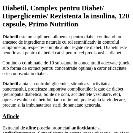
Diabetil, Complex pentru Diabet/
Hiperglicemie/
Rezistenta la insulina, 120
capsule, Primo Nutrition
Diabetil
este un supliment alimentar pentru diabet continand un
amestec de ingrediente naturale cu rol semnificativ in controlul
simptomelor, respectiv complicatiilor legate de diabet. Diabetil este
benefic atat pentru diabetici cat si pentru cei predispusi la diabet.
Contine o combinatie de 10 substante in concentratii adecvate (unele
sub forma de extract pentru concentratie optima) a caror eficacitate
este cunoscuta in diabet.
Diabetil
ajuta la controlul glicemiei, stimuleaza activitatea
pancreasului, protejeaza impotriva complicatiilor legate de diabet
(neuropatia diabetica, bolile de ochi, accidentele vasculare, etc),
opreste evolutia diabetului, iar cu timpul, poate ajuta la vindecare,
precum si la imbunatatirea starii de sanatate generala.
Afinele
Extractul de
afine
poseda proprietati
antioxidante
si