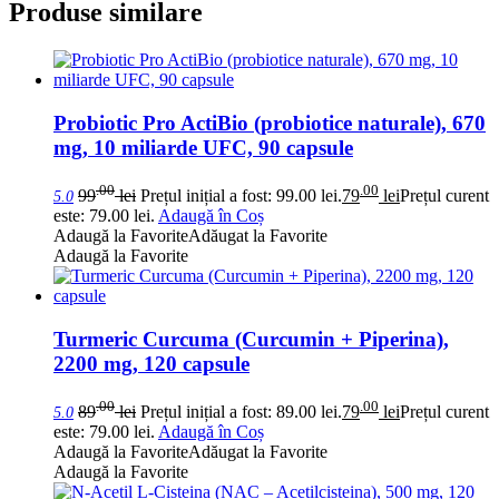
Produse similare
Probiotic Pro ActiBio (probiotice naturale), 670
mg, 10 miliarde UFC, 90 capsule
.00
.00
99
lei
Prețul inițial a fost: 99.00 lei.
79
lei
Prețul curent
5.0
este: 79.00 lei.
Adaugă în Coș
Adaugă la Favorite
Adăugat la Favorite
Adaugă la Favorite
Turmeric Curcuma (Curcumin + Piperina),
2200 mg, 120 capsule
.00
.00
89
lei
Prețul inițial a fost: 89.00 lei.
79
lei
Prețul curent
5.0
este: 79.00 lei.
Adaugă în Coș
Adaugă la Favorite
Adăugat la Favorite
Adaugă la Favorite