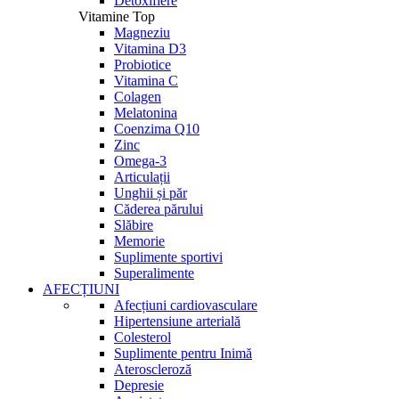
Detoxifiere
Vitamine Top
Magneziu
Vitamina D3
Probiotice
Vitamina C
Colagen
Melatonina
Coenzima Q10
Zinc
Omega-3
Articulații
Unghii și păr
Căderea părului
Slăbire
Memorie
Suplimente sportivi
Superalimente
AFECȚIUNI
Afecțiuni cardiovasculare
Hipertensiune arterială
Colesterol
Suplimente pentru Inimă
Ateroscleroză
Depresie