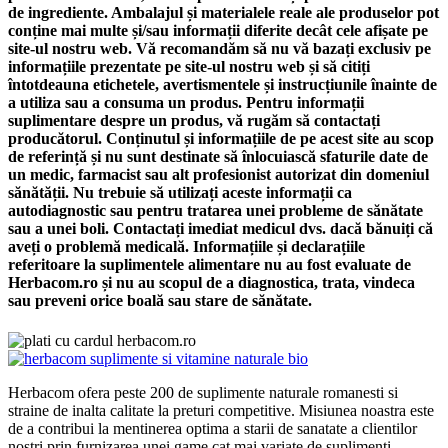
de ingrediente. Ambalajul și materialele reale ale produselor pot
conține mai multe și/sau informații diferite decât cele afișate pe
site-ul nostru web. Vă recomandăm să nu vă bazați exclusiv pe
informațiile prezentate pe site-ul nostru web și să citiți
întotdeauna etichetele, avertismentele și instrucțiunile înainte de
a utiliza sau a consuma un produs. Pentru informații
suplimentare despre un produs, vă rugăm să contactați
producătorul. Conținutul și informațiile de pe acest site au scop
de referință și nu sunt destinate să înlocuiască sfaturile date de
un medic, farmacist sau alt profesionist autorizat din domeniul
sănătății. Nu trebuie să utilizați aceste informații ca
autodiagnostic sau pentru tratarea unei probleme de sănătate
sau a unei boli. Contactați imediat medicul dvs. dacă bănuiți că
aveți o problemă medicală. Informațiile și declarațiile
referitoare la suplimentele alimentare nu au fost evaluate de
Herbacom.ro și nu au scopul de a diagnostica, trata, vindeca
sau preveni orice boală sau stare de sănătate.
Herbacom ofera peste 200 de suplimente naturale romanesti si
straine de inalta calitate la preturi competitive. Misiunea noastra este
de a contribui la mentinerea optima a starii de sanatate a clientilor
nostri prin furnizarea unei game cat mai variate de suplimenti