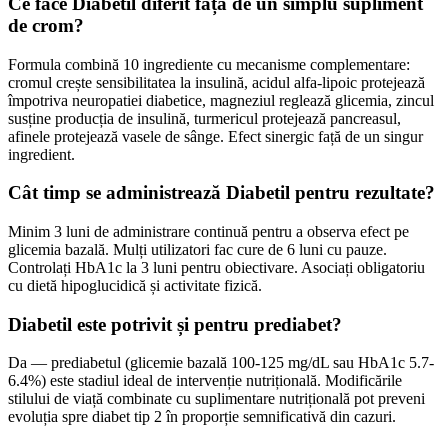
Ce face Diabetil diferit față de un simplu supliment
de crom?
Formula combină 10 ingrediente cu mecanisme complementare:
cromul crește sensibilitatea la insulină, acidul alfa-lipoic protejează
împotriva neuropatiei diabetice, magneziul reglează glicemia, zincul
susține producția de insulină, turmericul protejează pancreasul,
afinele protejează vasele de sânge. Efect sinergic față de un singur
ingredient.
Cât timp se administrează Diabetil pentru rezultate?
Minim 3 luni de administrare continuă pentru a observa efect pe
glicemia bazală. Mulți utilizatori fac cure de 6 luni cu pauze.
Controlați HbA1c la 3 luni pentru obiectivare. Asociați obligatoriu
cu dietă hipoglucidică și activitate fizică.
Diabetil este potrivit și pentru prediabet?
Da — prediabetul (glicemie bazală 100-125 mg/dL sau HbA1c 5.7-
6.4%) este stadiul ideal de intervenție nutrițională. Modificările
stilului de viață combinate cu suplimentare nutrițională pot preveni
evoluția spre diabet tip 2 în proporție semnificativă din cazuri.