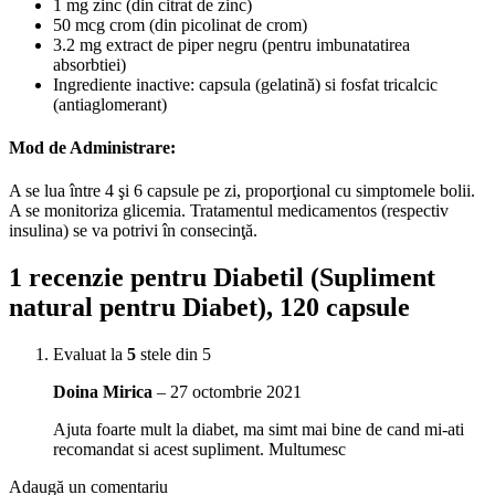
1 mg zinc (din citrat de zinc)
50 mcg crom (din picolinat de crom)
3.2 mg extract de piper negru (pentru imbunatatirea
absorbtiei)
Ingrediente inactive: capsula (gelatină) si fosfat tricalcic
(antiaglomerant)
Mod de Administrare:
A se lua între 4 şi 6 capsule pe zi, proporţional cu simptomele bolii.
A se monitoriza glicemia. Tratamentul medicamentos (respectiv
insulina) se va potrivi în consecinţă.
1 recenzie pentru
Diabetil (Supliment
natural pentru Diabet), 120 capsule
Evaluat la
5
stele din 5
Doina Mirica
–
27 octombrie 2021
Ajuta foarte mult la diabet, ma simt mai bine de cand mi-ati
recomandat si acest supliment. Multumesc
Adaugă un comentariu