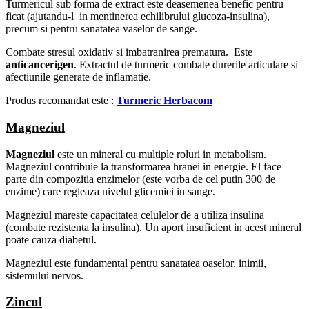
Turmericul sub forma de extract este deasemenea benefic pentru
ficat (ajutandu-l in mentinerea echilibrului glucoza-insulina),
precum si pentru sanatatea vaselor de sange.
Combate stresul oxidativ si imbatranirea prematura. Este
anticancerigen
. Extractul de turmeric combate durerile articulare si
afectiunile generate de inflamatie.
Produs recomandat este :
Turmeric
Herbacom
Magneziul
Magneziul
este un mineral cu multiple roluri in metabolism.
Magneziul contribuie la transformarea hranei in energie. El face
parte din compozitia enzimelor (este vorba de cel putin 300 de
enzime) care regleaza nivelul glicemiei in sange.
Magneziul mareste capacitatea celulelor de a utiliza insulina
(combate rezistenta la insulina). Un aport insuficient in acest mineral
poate cauza diabetul.
Magneziul este fundamental pentru sanatatea oaselor, inimii,
sistemului nervos.
Zincul