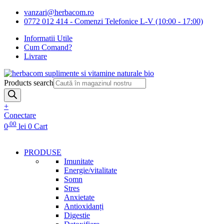
vanzari@herbacom.ro
0772 012 414 - Comenzi Telefonice L-V (10:00 - 17:00)
Informatii Utile
Cum Comand?
Livrare
Products search
+
Conectare
.00
0
lei
0
Cart
PRODUSE
Imunitate
Energie/vitalitate
Somn
Stres
Anxietate
Antioxidanți
Digestie