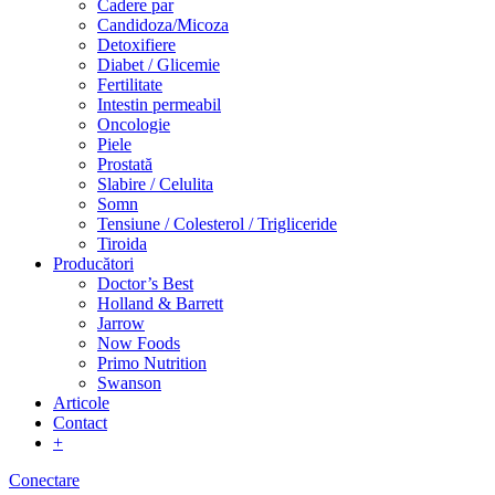
Cadere par
Candidoza/Micoza
Detoxifiere
Diabet / Glicemie
Fertilitate
Intestin permeabil
Oncologie
Piele
Prostată
Slabire / Celulita
Somn
Tensiune / Colesterol / Trigliceride
Tiroida
Producători
Doctor’s Best
Holland & Barrett
Jarrow
Now Foods
Primo Nutrition
Swanson
Articole
Contact
+
Conectare