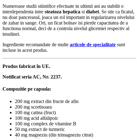
Numeroase studii stiintifice efectuate in ultimii ani au stabilit o
interdependenta intre
steatoza hepatica
si
diabet
. Se stie ca ficatul,
nu doar pancreasul, joaca un rol important in regularizarea nivelului
de zahar in sange. Ori, un ficat bolnav isi pierde capacitatea de a
functiona normal, deci de a controla nivelul glicemiei respectiv al
insulinei.
Ingrediente recomandate de multe
articole de specialitate
sunt
incluse in acest produs.
Produs fabricat în UE.
Notificat seria AC, Nr. 2237.
Compozitie pe capsula:
200 mg extract din fructe de afin
200 mg scortisoara
100 mg catina (fruct)
100 mg acid alfalipoic
100 mg complex de vitamine B
50 mg extract de turmeric
40 mg magneziu (din trimagneziu citrat)