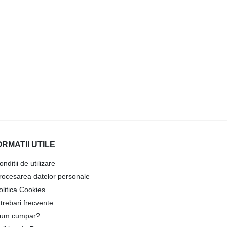
ORMATII UTILE
onditii de utilizare
rocesarea datelor personale
olitica Cookies
ntrebari frecvente
um cumpar?