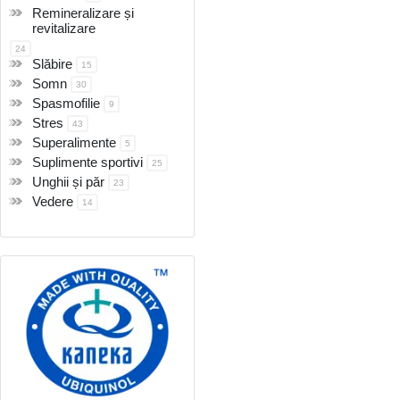
Remineralizare și
revitalizare
24
Slăbire
15
Somn
30
Spasmofilie
9
Stres
43
Superalimente
5
Suplimente sportivi
25
Unghii și păr
23
Vedere
14