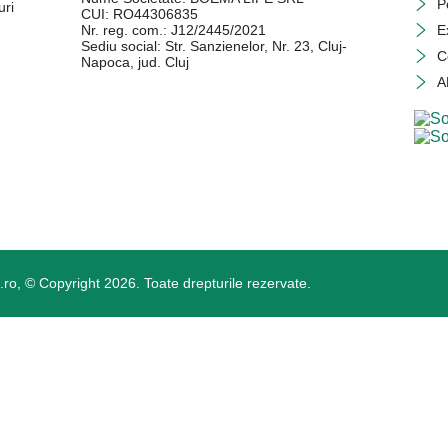
P
uri
CUI: RO44306835
Nr. reg. com.: J12/2445/2021
E
Sediu social: Str. Sanzienelor, Nr. 23, Cluj-
C
Napoca, jud. Cluj
A
o, © Copyright 2026. Toate drepturile rezervate.