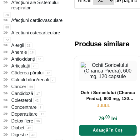
Afisati
pe pagina
Afecțiuni ale Sistemului
respirator
26
Afecțiuni cardiovasculare
88
Afecțiuni osteoarticulare
72
Produse similare
Alergii
21
Anemie
18
Antioxidanți
64
Articulații
25
Căderea părului
16
Calculi biliari/renali
7
Cancer
56
Ochii Soricelului (Chanca
Candidoză
17
Piedra), 600 mg, 120
Colesterol
42
capsule
Concentrare
7
Deparazitare
13
.00
79
lei
Detoxifiere
36
Diabet
45
Adaugă în Coș
Digestie
30