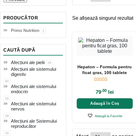
PRODUCĂTOR
Se afișează singurul rezultat
Primo Nutrition
1
CAUTĂ DUPĂ
Afecțiuni ale pielii
58
Hepaton – Formula pentru
Afecțiuni ale sistemului
ficat gras, 100 tablete
digestiv
90
Afecțiuni ale sistemului
.00
endocrin
79
lei
36
Afecțiuni ale sistemului
Adaugă în Coș
nervos
99
Adaugă la Favorite
Afecțiuni ale Sistemului
reproducător
30