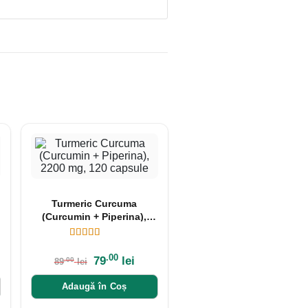
Turmeric Curcuma
(Curcumin + Piperina),
2200 mg, 120 capsule
.00
79
lei
.00
89
lei
Adaugă în Coș