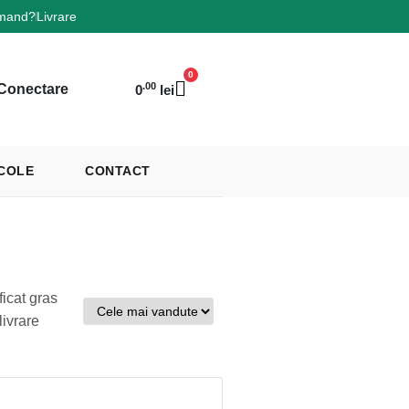
mand?
Livrare
0
.00
Conectare
0
lei
COLE
CONTACT
icat gras
livrare