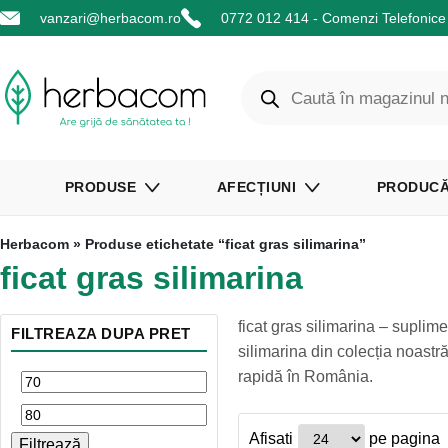
vanzari@herbacom.ro
0772 012 414 - Comenzi Telefonice 
PRODUSE
AFECȚIUNI
PRODUCĂ
Herbacom
» Produse etichetate “ficat gras silimarina”
ficat gras silimarina
ficat gras silimarina – supli
FILTREAZA DUPA PRET
silimarina din colecția noastră
rapidă în România.
Afisati
pe pagina
Filtrează