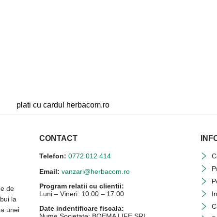
CONTACT
INF
Telefon:
0772 012 414
C
P
Email:
vanzari@herbacom.ro
P
Program relatii cu clientii:
ne de
Luni – Vineri: 10.00 – 17.00
I
bui la
C
Date indentificare fiscala:
ea unei
Nume Societate: BOEMA LIFE SRL