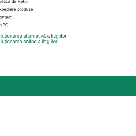
olitica de Retur
xpediere produse
ontact
NPC