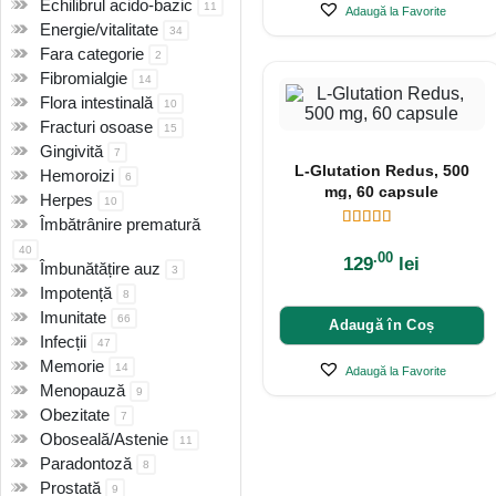
Echilibrul acido-bazic
11
Adaugă la Favorite
Energie/vitalitate
34
Fara categorie
2
Fibromialgie
14
Flora intestinală
10
Fracturi osoase
15
Gingivită
7
L-Glutation Redus, 500
Hemoroizi
6
mg, 60 capsule
Herpes
10
Îmbătrânire prematură
40
.00
129
lei
Îmbunătățire auz
3
Impotență
8
Imunitate
66
Adaugă în Coș
Infecții
47
Memorie
14
Adaugă la Favorite
Menopauză
9
Obezitate
7
Oboseală/Astenie
11
Paradontoză
8
Prostată
9