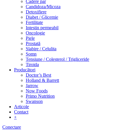
Cadere par
Candidoza/Micoza
Detoxifiere
Diabet / Glicemie
Fertilitate
Intestin permeabil
Oncologie
Piele
Prostată
Slabire / Celulita
Somn
Tensiune / Colesterol / Trigliceride
Tiroida
Producători
Doctor’s Best
Holland & Barrett
Jarrow
Now Foods
Primo Nutrition
Swanson
Articole
Contact
+
Conectare