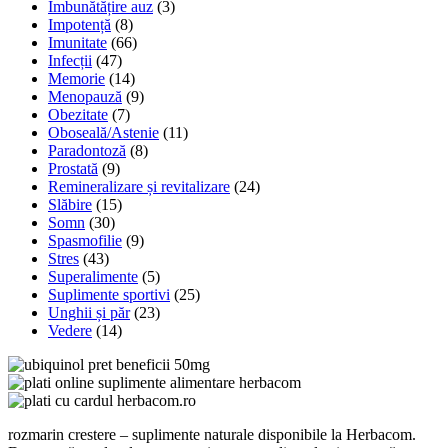
Îmbunătățire auz
(3)
Impotență
(8)
Imunitate
(66)
Infecții
(47)
Memorie
(14)
Menopauză
(9)
Obezitate
(7)
Oboseală/Astenie
(11)
Paradontoză
(8)
Prostată
(9)
Remineralizare și revitalizare
(24)
Slăbire
(15)
Somn
(30)
Spasmofilie
(9)
Stres
(43)
Superalimente
(5)
Suplimente sportivi
(25)
Unghii și păr
(23)
Vedere
(14)
rozmarin crestere – suplimente naturale disponibile la Herbacom.