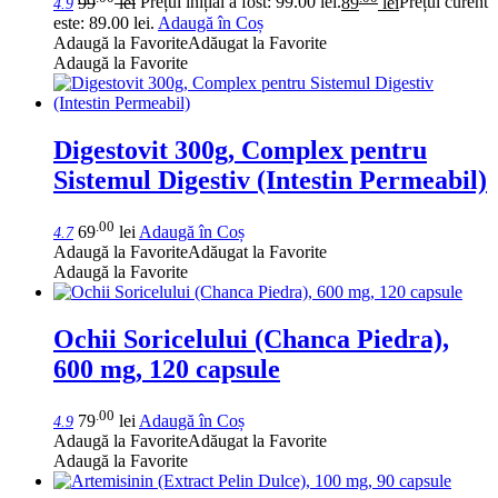
99
lei
Prețul inițial a fost: 99.00 lei.
89
lei
Prețul curent
4.9
este: 89.00 lei.
Adaugă în Coș
Adaugă la Favorite
Adăugat la Favorite
Adaugă la Favorite
Digestovit 300g, Complex pentru
Sistemul Digestiv (Intestin Permeabil)
.00
69
lei
Adaugă în Coș
4.7
Adaugă la Favorite
Adăugat la Favorite
Adaugă la Favorite
Ochii Soricelului (Chanca Piedra),
600 mg, 120 capsule
.00
79
lei
Adaugă în Coș
4.9
Adaugă la Favorite
Adăugat la Favorite
Adaugă la Favorite