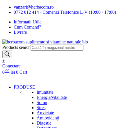
vanzari@herbacom.ro
0772 012 414 - Comenzi Telefonice L-V (10:00 - 17:00)
Informatii Utile
Cum Comand?
Livrare
Products search
+
Conectare
.00
0
lei
0
Cart
PRODUSE
Imunitate
Energie/vitalitate
Somn
Stres
Anxietate
Antioxidanți
Digestie