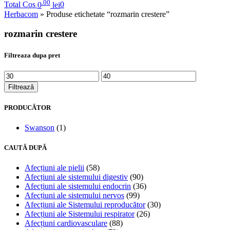
.00
Total Cos
0
lei
0
Herbacom
» Produse etichetate “rozmarin crestere”
rozmarin crestere
Filtreaza dupa pret
Filtrează
PRODUCĂTOR
Swanson
(1)
CAUTĂ DUPĂ
Afecțiuni ale pielii
(58)
Afecțiuni ale sistemului digestiv
(90)
Afecțiuni ale sistemului endocrin
(36)
Afecțiuni ale sistemului nervos
(99)
Afecțiuni ale Sistemului reproducător
(30)
Afecțiuni ale Sistemului respirator
(26)
Afecțiuni cardiovasculare
(88)