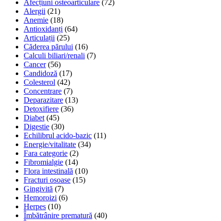
Afecțiuni osteoarticulare
(72)
Alergii
(21)
Anemie
(18)
Antioxidanți
(64)
Articulații
(25)
Căderea părului
(16)
Calculi biliari/renali
(7)
Cancer
(56)
Candidoză
(17)
Colesterol
(42)
Concentrare
(7)
Deparazitare
(13)
Detoxifiere
(36)
Diabet
(45)
Digestie
(30)
Echilibrul acido-bazic
(11)
Energie/vitalitate
(34)
Fara categorie
(2)
Fibromialgie
(14)
Flora intestinală
(10)
Fracturi osoase
(15)
Gingivită
(7)
Hemoroizi
(6)
Herpes
(10)
Îmbătrânire prematură
(40)