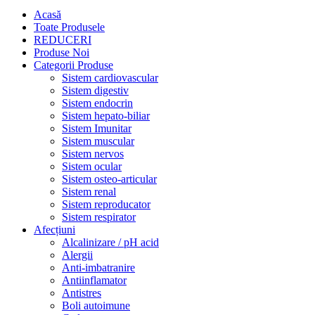
Acasă
Toate Produsele
REDUCERI
Produse Noi
Categorii Produse
Sistem cardiovascular
Sistem digestiv
Sistem endocrin
Sistem hepato-biliar
Sistem Imunitar
Sistem muscular
Sistem nervos
Sistem ocular
Sistem osteo-articular
Sistem renal
Sistem reproducator
Sistem respirator
Afecțiuni
Alcalinizare / pH acid
Alergii
Anti-imbatranire
Antiinflamator
Antistres
Boli autoimune