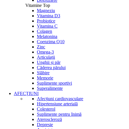
Detoxifiere
Vitamine Top
Magneziu
Vitamina D3
Probiotice
Vitamina C
Colagen
Melatonina
Coenzima Q10
Zinc
Omega-3
Articulații
Unghii și păr
Căderea părului
Slăbire
Memorie
Suplimente sportivi
Superalimente
AFECȚIUNI
Afecțiuni cardiovasculare
Hipertensiune arterială
Colesterol
Suplimente pentru Inimă
Ateroscleroză
Depresie