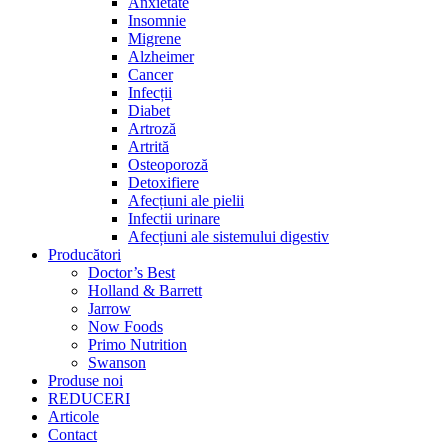
Anxietate
Insomnie
Migrene
Alzheimer
Cancer
Infecții
Diabet
Artroză
Artrită
Osteoporoză
Detoxifiere
Afecțiuni ale pielii
Infectii urinare
Afecțiuni ale sistemului digestiv
Producători
Doctor’s Best
Holland & Barrett
Jarrow
Now Foods
Primo Nutrition
Swanson
Produse noi
REDUCERI
Articole
Contact