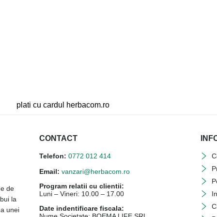
CONTACT
INF
Telefon:
0772 012 414
C
P
Email:
vanzari@herbacom.ro
P
Program relatii cu clientii:
ne de
Luni – Vineri: 10.00 – 17.00
I
bui la
C
Date indentificare fiscala:
ea unei
Nume Societate: BOEMA LIFE SRL