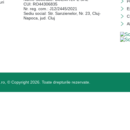
P
uri
CUI: RO44306835
Nr. reg. com.: J12/2445/2021
E
Sediu social: Str. Sanzienelor, Nr. 23, Cluj-
C
Napoca, jud. Cluj
A
o, © Copyright 2026. Toate drepturile rezervate.