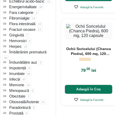
Echilibrul acido-bazic
11
Energie/vitalitate
Adaugă la Favorite
34
Fara categorie
2
Fibromialgie
14
Flora intestinală
10
Fracturi osoase
15
Gingivită
7
Hemoroizi
6
Herpes
10
Ochii Soricelului (Chanca
Îmbătrânire prematură
Piedra), 600 mg, 120
40
capsule
Îmbunătățire auz
3
Impotență
8
.00
79
lei
Imunitate
66
Infecții
47
Memorie
14
Adaugă în Coș
Menopauză
9
Obezitate
7
Adaugă la Favorite
Oboseală/Astenie
11
Paradontoză
8
Prostată
9