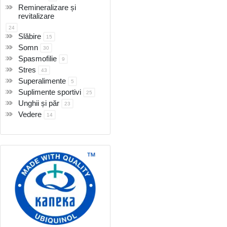
Remineralizare și
revitalizare
24
Slăbire
15
Somn
30
Spasmofilie
9
Stres
43
Superalimente
5
Suplimente sportivi
25
Unghii și păr
23
Vedere
14