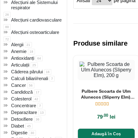
Afisati
pe pagina
Afecțiuni ale Sistemului
respirator
26
Afecțiuni cardiovasculare
88
Afecțiuni osteoarticulare
72
Produse similare
Alergii
21
Anemie
18
Antioxidanți
64
Articulații
25
Căderea părului
16
Calculi biliari/renali
7
Cancer
56
Pulbere Scoarta de Ulm
Candidoză
17
Alunecos (Sliperry Elm),
Colesterol
42
200 g
Concentrare
7
Deparazitare
13
.00
79
lei
Detoxifiere
36
Diabet
45
Digestie
30
Adaugă în Coș