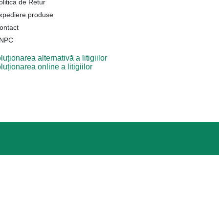
olitica de Retur
xpediere produse
ontact
NPC