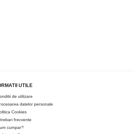
ORMATII UTILE
onditii de utilizare
rocesarea datelor personale
olitica Cookies
ntrebari frecvente
um cumpar?