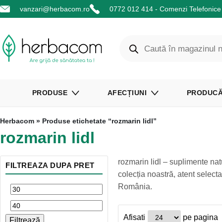
vanzari@herbacom.ro
0772 012 414 - Comenzi Telefonice 
PRODUSE
AFECȚIUNI
PRODUCĂ
Herbacom
» Produse etichetate “rozmarin lidl”
rozmarin lidl
rozmarin lidl – suplimente na
FILTREAZA DUPA PRET
colecția noastră, atent selecta
România.
Afisati
pe pagina
Filtrează