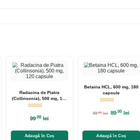
Betaina HCL, 600 mg, 180
Radacina de Piatra
capsule
(Collinsonia), 500 mg, 120
capsule
.00
89
lei
.00
99
lei
.00
99
lei
Adaugă în Coș
Adaugă în Coș