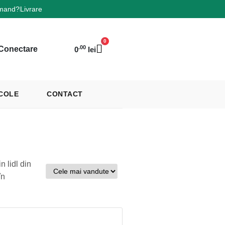
mand?
Livrare
0
.00
Conectare
0
lei
COLE
CONTACT
 lidl din
în