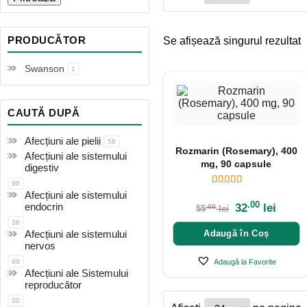
PRODUCĂTOR
Se afișează singurul rezultat
Swanson
1
CAUTĂ DUPĂ
Afecțiuni ale pielii
58
Rozmarin (Rosemary), 400
Afecțiuni ale sistemului
mg, 90 capsule
digestiv
90
Afecțiuni ale sistemului
.00
endocrin
32
lei
.00
55
lei
36
Afecțiuni ale sistemului
Adaugă în Coș
nervos
99
Adaugă la Favorite
Afecțiuni ale Sistemului
reproducător
30