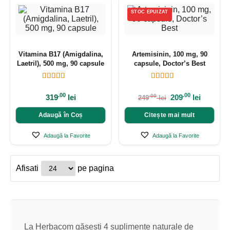
STOC EPUIZAT
Vitamina B17 (Amigdalina,
Artemisinin, 100 mg, 90
Laetril), 500 mg, 90 capsule
capsule, Doctor’s Best
.00
.00
319
lei
209
lei
.00
249
lei
Adaugă în Coș
Citește mai mult
Adaugă la Favorite
Adaugă la Favorite
Afisati
pe pagina
La Herbacom găsești 4 suplimente naturale de