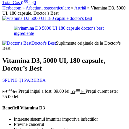
.00
Total Cos
0
lei
0
Herbacom
»
Afecțiuni osteoarticulare
»
Artrită
» Vitamina D3, 5000
UI, 180 capsule, Doctor’s Best
Doctor's Best
Suplimente originale de la Doctor\'s
Best
Vitamina D3, 5000 UI, 180 capsule,
Doctor’s Best
SPUNE-ȚI PĂREREA
.00
.00
89
lei
Prețul inițial a fost: 89.00 lei.
55
lei
Prețul curent este:
55.00 lei.
Beneficii Vitamina D3
Intareste sistemul imunitar impotriva infectiilor
Previne cancerul