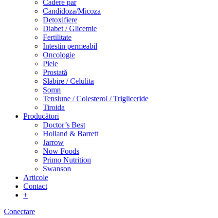
Cadere par
Candidoza/Micoza
Detoxifiere
Diabet / Glicemie
Fertilitate
Intestin permeabil
Oncologie
Piele
Prostată
Slabire / Celulita
Somn
Tensiune / Colesterol / Trigliceride
Tiroida
Producători
Doctor’s Best
Holland & Barrett
Jarrow
Now Foods
Primo Nutrition
Swanson
Articole
Contact
+
Conectare