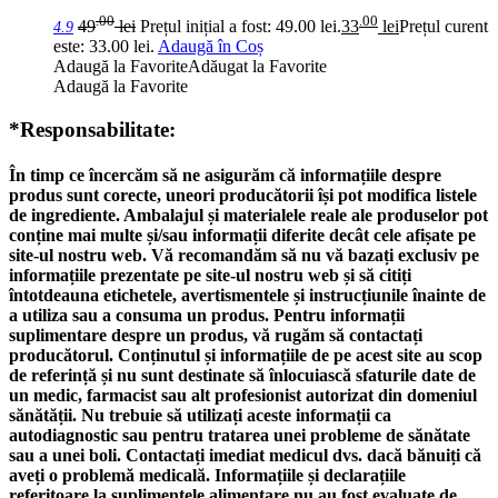
.00
.00
49
lei
Prețul inițial a fost: 49.00 lei.
33
lei
Prețul curent
4.9
este: 33.00 lei.
Adaugă în Coș
Adaugă la Favorite
Adăugat la Favorite
Adaugă la Favorite
*Responsabilitate:
În timp ce încercăm să ne asigurăm că informațiile despre
produs sunt corecte, uneori producătorii își pot modifica listele
de ingrediente. Ambalajul și materialele reale ale produselor pot
conține mai multe și/sau informații diferite decât cele afișate pe
site-ul nostru web. Vă recomandăm să nu vă bazați exclusiv pe
informațiile prezentate pe site-ul nostru web și să citiți
întotdeauna etichetele, avertismentele și instrucțiunile înainte de
a utiliza sau a consuma un produs. Pentru informații
suplimentare despre un produs, vă rugăm să contactați
producătorul. Conținutul și informațiile de pe acest site au scop
de referință și nu sunt destinate să înlocuiască sfaturile date de
un medic, farmacist sau alt profesionist autorizat din domeniul
sănătății. Nu trebuie să utilizați aceste informații ca
autodiagnostic sau pentru tratarea unei probleme de sănătate
sau a unei boli. Contactați imediat medicul dvs. dacă bănuiți că
aveți o problemă medicală. Informațiile și declarațiile
referitoare la suplimentele alimentare nu au fost evaluate de