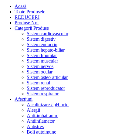
Acasă
Toate Produsele
REDUCERI
Produse Noi
Categorii Produse
Sistem cardiovascular
Sistem digestiv
Sistem endocrin
Sistem hepato-biliar
Sistem Imunitar
Sistem muscular
Sistem nervos
Sistem ocular
Sistem osteo-articular
Sistem renal
Sistem reproducator
Sistem respirator
Afecțiuni
Alcalinizare / pH acid
Alergii
Anti-imbatranire
Antiinflamator
Antistres
Boli autoimune