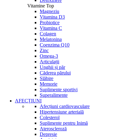
Detoxifiere
Vitamine Top
Magneziu
Vitamina D3
Probiotice
Vitamina C
Colagen
Melatonina
Coenzima Q10
Zinc
Omega-3
Articulații
Unghii și păr
Căderea părului
Slăbire
Memorie
Suplimente sportivi
Superalimente
AFECȚIUNI
Afecțiuni cardiovasculare
Hipertensiune arterială
Colesterol
Suplimente pentru Inimă
Ateroscleroză
Depresie