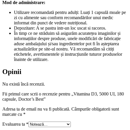
Mod de administrare:
Utilizare recomandată pentru adulți: Luați 1 capsulă moale pe
zi cu alimente sau conform recomandărilor unui medic
informat din punct de vedere nutrițional.
Depozitare: A se pastra intr-un loc uscat si racoros.
În timp ce ne străduim să asigurăm acuratețea imaginilor și
informațiilor despre produse, unele modificări de fabricație
aduse ambalajului și/sau ingredientelor pot fi în așteptarea
actualizărilor pe site-ul nostru. Vă recomandăm să citiți
etichetele, avertismentele și instrucțiunile tuturor produselor
înainte de utilizare.
Opinii
Nu există încă recenzii.
Fii primul care scrii o recenzie pentru „Vitamina D3, 5000 UI, 180
capsule, Doctor’s Best”
Adresa ta de email nu va fi publicată.
Câmpurile obligatorii sunt
marcate cu
*
Evaluarea ta
*