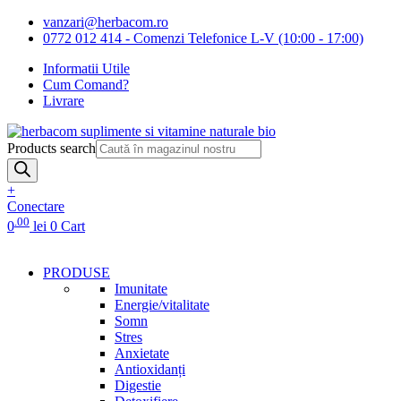
vanzari@herbacom.ro
0772 012 414 - Comenzi Telefonice L-V (10:00 - 17:00)
Informatii Utile
Cum Comand?
Livrare
Products search
+
Conectare
.00
0
lei
0
Cart
PRODUSE
Imunitate
Energie/vitalitate
Somn
Stres
Anxietate
Antioxidanți
Digestie