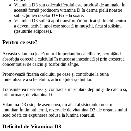
Vitamina D3 sau colecalciferolul este produsă de animale. În
această formă producem vitamina D în derma pielii noastre
sub acțiunea razelor UVB de la soare.
Vitamina D3 suferă apoi transformări în ficat și rinichi pentru
a deveni activă, apoi este stocată în mușchi, ficat și grăsimi
(țesuturile adipoase).
Pentru ce este?
Aceasta vitamina joacă un rol important în calcificare, permițând
absorbția corectă a calciului în mucoasa intestinală și prin creșterea
concentrației de calciu și fosfor din sânge.
Promovează fixarea calciului pe oase și contribuie la buna
mineralizare a scheletului, articulațiilor și dinților.
Transmiterea nervoasă și contracția musculară depind și de calciu și,
prin urmare, de vitamina D.
Vitamina D3 este, de asemenea, un aliat al sistemului nostru
imunitar. În timpul iernii, rezervele de vitamina D3 ale organismului
scad odată cu expunerea redusa la lumina soarelui.
Deficitul de Vitamina D3