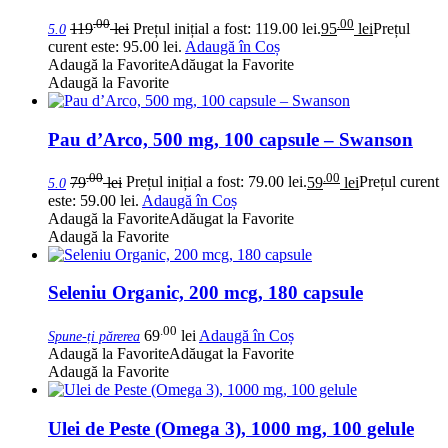
.00
.00
119
lei
Prețul inițial a fost: 119.00 lei.
95
lei
Prețul
5.0
curent este: 95.00 lei.
Adaugă în Coș
Adaugă la Favorite
Adăugat la Favorite
Adaugă la Favorite
Pau d’Arco, 500 mg, 100 capsule – Swanson
.00
.00
79
lei
Prețul inițial a fost: 79.00 lei.
59
lei
Prețul curent
5.0
este: 59.00 lei.
Adaugă în Coș
Adaugă la Favorite
Adăugat la Favorite
Adaugă la Favorite
Seleniu Organic, 200 mcg, 180 capsule
.00
69
lei
Adaugă în Coș
Spune-ți părerea
Adaugă la Favorite
Adăugat la Favorite
Adaugă la Favorite
Ulei de Peste (Omega 3), 1000 mg, 100 gelule