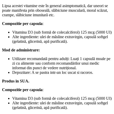
Lipsa acestei vitamine este în general asimptomatică, dar uneori se
poate manifesta prin oboseală, slăbiciune musculară, moral scăzut,
crampe, slăbiciune imunitară etc.
Compozitie per capsula
:
Vitamina D3 (sub formă de colecalciferol) 125 mcg (5000 UI)
Alte ingrediente: ulei de măsline extravirgin, capsulă softgel
(gelatină, glicerină, apă purificată).
Mod de administrare:
Utilizare recomandată pentru adulți: Luați 1 capsulă moale pe
zi cu alimente sau conform recomandărilor unui medic
informat din punct de vedere nutrițional.
Depozitare: A se pastra intr-un loc uscat si racoros.
Produs in SUA.
Compozitie per capsula
:
Vitamina D3 (sub formă de colecalciferol) 125 mcg (5000 UI)
Alte ingrediente: ulei de măsline extravirgin, capsulă softgel
(gelatină, glicerină, apă purificată).