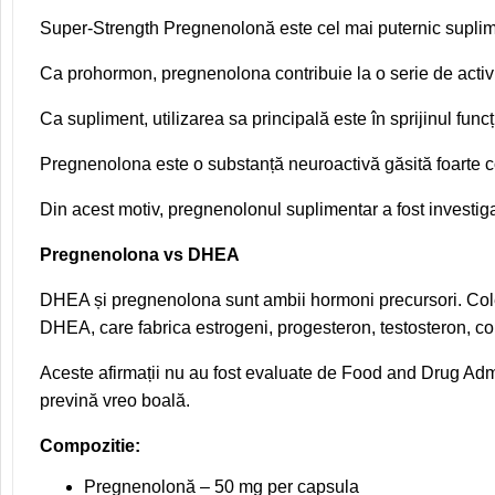
Super-Strength Pregnenolonă este cel mai puternic supli
Ca prohormon, pregnenolona contribuie la o serie de activi
Ca supliment, utilizarea sa principală este în sprijinul func
Pregnenolona este o substanță neuroactivă găsită foarte c
Din acest motiv, pregnenolonul suplimentar a fost investig
Pregnenolona vs DHEA
DHEA și pregnenolona sunt ambii hormoni precursori. Cole
DHEA, care fabrica estrogeni, progesteron, testosteron, cor
Aceste afirmații nu au fost evaluate de Food and Drug Admi
prevină vreo boală.
Compozitie:
Pregnenolonă
–
50 mg per capsula