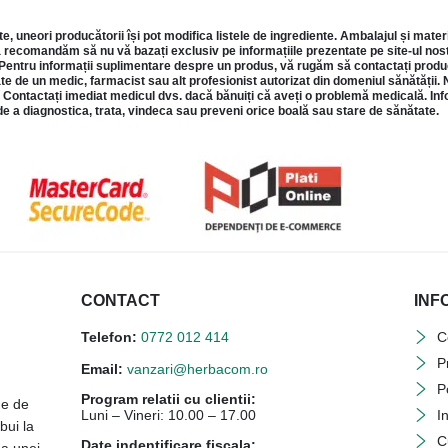
 uneori producătorii își pot modifica listele de ingrediente. Ambalajul și mater
Vă recomandăm să nu vă bazați exclusiv pe informațiile prezentate pe site-ul nostr
 Pentru informații suplimentare despre un produs, vă rugăm să contactați producă
te de un medic, farmacist sau alt profesionist autorizat din domeniul sănătății. N
Contactați imediat medicul dvs. dacă bănuiți că aveți o problemă medicală. Inform
e a diagnostica, trata, vindeca sau preveni orice boală sau stare de sănătate.
CONTACT
INF
Telefon:
0772 012 414
C
P
Email:
vanzari@herbacom.ro
P
Program relatii cu clientii:
ne de
Luni – Vineri: 10.00 – 17.00
I
bui la
C
Date indentificare fiscala: