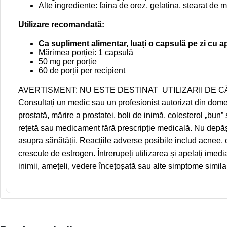
Alte ingrediente: faina de orez, gelatina, stearat de 
Utilizare recomandată:
Ca supliment alimentar, luați o capsulă pe zi cu a
Mărimea porției: 1 capsulă
50 mg per porție
60 de porții per recipient
AVERTISMENT: NU ESTE DESTINAT UTILIZARII DE CĂTRE
Consultați un medic sau un profesionist autorizat din domen
prostată, mărire a prostatei, boli de inimă, colesterol „bun
rețetă sau medicament fără prescripție medicală. Nu depă
asupra sănătății. Reacțiile adverse posibile includ acnee, căd
crescute de estrogen. Întrerupeți utilizarea și apelați imed
inimii, amețeli, vedere încețoșată sau alte simptome s