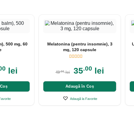
), 500 mg, 60
Melatonina (pentru insomnie), 3
e
mg, 120 capsule
00
.00
lei
35
lei
.00
49
lei
 Coș
Adaugă în Coș
Favorite
Adaugă la Favorite