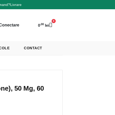
mand?
Livrare
0
.00
Conectare
0
lei
COLE
CONTACT
ne), 50 Mg, 60