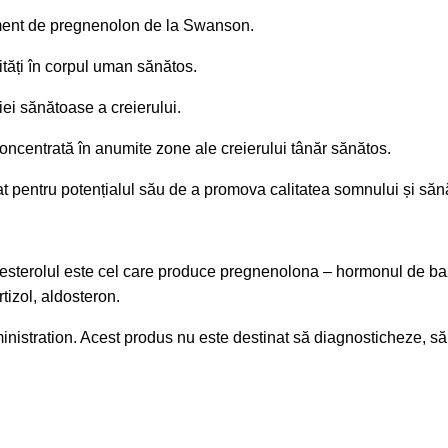
ment de pregnenolon de la Swanson.
tăți în corpul uman sănătos.
ției sănătoase a creierului.
oncentrată în anumite zone ale creierului tânăr sănătos.
at pentru potențialul său de a promova calitatea somnului și săn
sterolul este cel care produce pregnenolona – hormonul de baza
tizol, aldosteron.
nistration. Acest produs nu este destinat să diagnosticheze, să