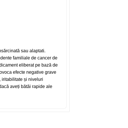
cinată sau alaptati.
edente familiale de cancer de
medicament eliberat pe bază de
rovoca efecte negative grave
itabilitate și niveluri
dacă aveți bătăi rapide ale