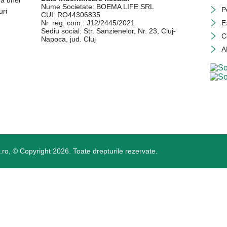
ea unei
Nume Societate: BOEMA LIFE SRL
P
uri
CUI: RO44306835
Nr. reg. com.: J12/2445/2021
E
Sediu social: Str. Sanzienelor, Nr. 23, Cluj-
C
Napoca, jud. Cluj
A
o, © Copyright 2026. Toate drepturile rezervate.