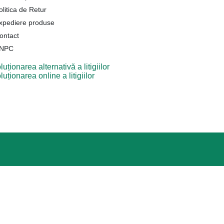
olitica de Retur
xpediere produse
ontact
NPC