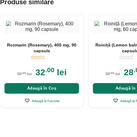
Produse similare
Rozmarin (Rosemary), 400 mg, 90
Roiniță (Lemon balm
capsule
capsul
.00
.
32
lei
28
.00
.00
55
lei
59
lei
Adaugă în Coș
Adaugă în
Adaugă la Favorite
Adaugă la 