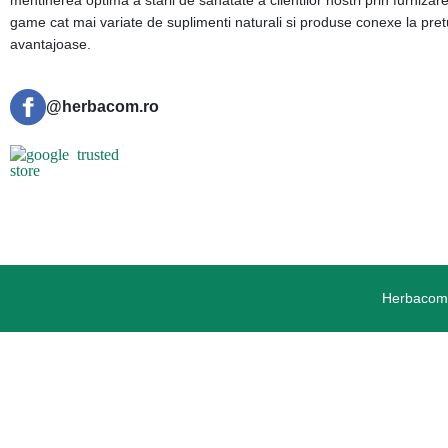
mentinerea optima a starii de sanatate a clientilor nostri prin furnizar
game cat mai variate de suplimenti naturali si produse conexe la pret
avantajoase.
@herbacom.ro
Herbacom.r