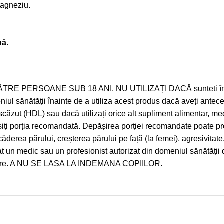
magneziu.
pă.
 PERSOANE SUB 18 ANI. NU UTILIZAȚI DACĂ sunteti însăr
iul sănătății înainte de a utiliza acest produs dacă aveți antec
” scăzut (HDL) sau dacă utilizați orice alt supliment alimentar, 
șiți porția recomandată. Depășirea porției recomandate poate p
erea părului, creșterea părului pe față (la femei), agresivitate, ir
iat un medic sau un profesionist autorizat din domeniul sănătății 
imilare. A NU SE LASA LA INDEMANA COPIILOR.