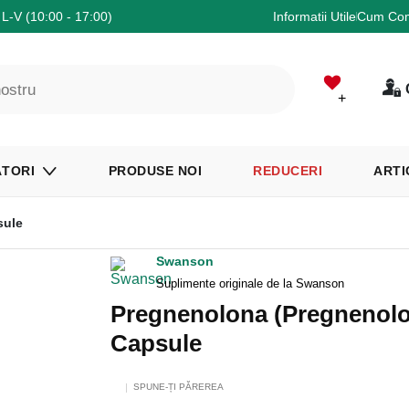
L-V (10:00 - 17:00)
Informatii Utile
Cum Co
+
TORI
PRODUSE NOI
REDUCERI
ARTI
sule
Swanson
Suplimente originale de la Swanson
Pregnenolona (Pregnenolo
Capsule
SPUNE-ȚI PĂREREA