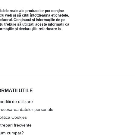
ialele reale ale produselor pot conține
u web și să citiți întotdeauna etichetele,
torul. Conținutul și informațiile de pe
u trebuie să utilizați aceste informații ca
ațiile și declarațiile referitoare la
ORMATII UTILE
onditii de utilizare
rocesarea datelor personale
olitica Cookies
ntrebari frecvente
um cumpar?