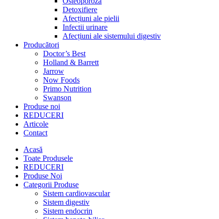
Osteoporoză
Detoxifiere
Afecțiuni ale pielii
Infectii urinare
Afecțiuni ale sistemului digestiv
Producători
Doctor’s Best
Holland & Barrett
Jarrow
Now Foods
Primo Nutrition
Swanson
Produse noi
REDUCERI
Articole
Contact
Acasă
Toate Produsele
REDUCERI
Produse Noi
Categorii Produse
Sistem cardiovascular
Sistem digestiv
Sistem endocrin