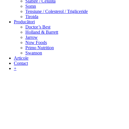
Slabire / Celulita
Somn
Tensiune / Colesterol / Trigliceride
Tiroida
Producători
Doctor’s Best
Holland & Barrett
Jarrow
Now Foods
Primo Nutrition
Swanson
Articole
Contact
+