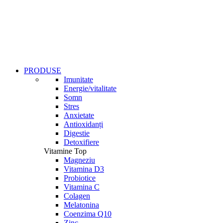
PRODUSE
Imunitate
Energie/vitalitate
Somn
Stres
Anxietate
Antioxidanți
Digestie
Detoxifiere
Vitamine Top
Magneziu
Vitamina D3
Probiotice
Vitamina C
Colagen
Melatonina
Coenzima Q10
Zinc