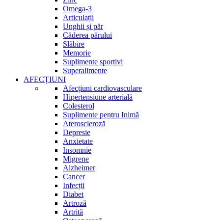
Omega-3
Articulații
Unghii și păr
Căderea părului
Slăbire
Memorie
Suplimente sportivi
Superalimente
AFECȚIUNI
Afecțiuni cardiovasculare
Hipertensiune arterială
Colesterol
Suplimente pentru Inimă
Ateroscleroză
Depresie
Anxietate
Insomnie
Migrene
Alzheimer
Cancer
Infecții
Diabet
Artroză
Artrită