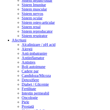
Sistem hepato-biliar
Sistem Imunitar
Sistem muscular
Sistem nervos
Sistem ocular
Sistem osteo-articular
Sistem renal
Sistem reproducator
Sistem respirator
Afecțiuni
Alcalinizare / pH acid
Alergii
Anti-imbatranire
Antiinflamator
Antistres
Boli autoimune
Cadere par
Candidoza/Micoza
Detoxifiere
Diabet / Glicemie
Fertilitate
Intestin permeabil
Oncologie
Piele
Prostată