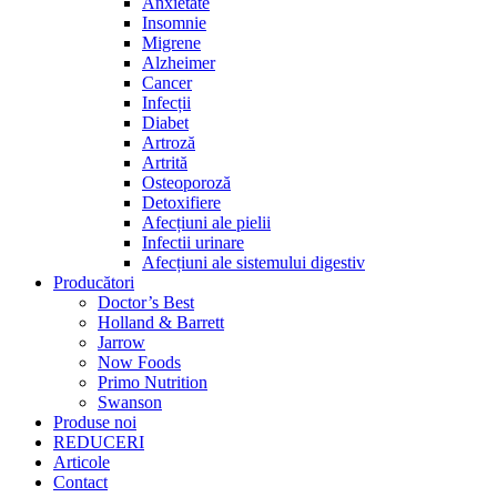
Anxietate
Insomnie
Migrene
Alzheimer
Cancer
Infecții
Diabet
Artroză
Artrită
Osteoporoză
Detoxifiere
Afecțiuni ale pielii
Infectii urinare
Afecțiuni ale sistemului digestiv
Producători
Doctor’s Best
Holland & Barrett
Jarrow
Now Foods
Primo Nutrition
Swanson
Produse noi
REDUCERI
Articole
Contact