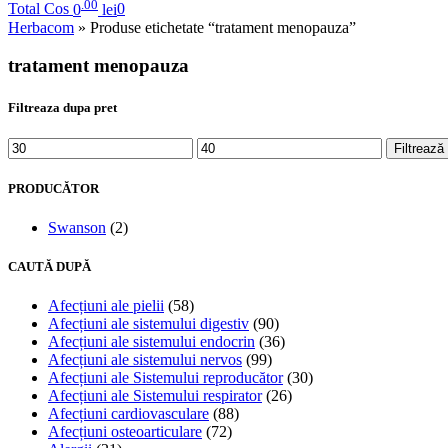
.00
Total Cos
0
lei
0
Herbacom
» Produse etichetate “tratament menopauza”
tratament menopauza
Filtreaza dupa pret
Filtrează
PRODUCĂTOR
Swanson
(2)
CAUTĂ DUPĂ
Afecțiuni ale pielii
(58)
Afecțiuni ale sistemului digestiv
(90)
Afecțiuni ale sistemului endocrin
(36)
Afecțiuni ale sistemului nervos
(99)
Afecțiuni ale Sistemului reproducător
(30)
Afecțiuni ale Sistemului respirator
(26)
Afecțiuni cardiovasculare
(88)
Afecțiuni osteoarticulare
(72)