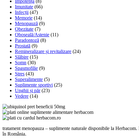
Impotență
(8)
Imunitate
(66)
Infecții
(47)
Memorie
(14)
Menopauză
(9)
Obezitate
(7)
Oboseală/Astenie
(11)
Paradontoză
(8)
Prostată
(9)
Remineralizare și revitalizare
(24)
Slăbire
(15)
Somn
(30)
Spasmofilie
(9)
Stres
(43)
Superalimente
(5)
Suplimente sportivi
(25)
Unghii și păr
(23)
Vedere
(14)
tratament menopauza – suplimente naturale disponibile la Herbacom. De
în România.