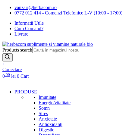
vanzari@herbacom.ro
0772 012 414 - Comenzi Telefonice L-V (10:00 - 17:00)
Informatii Utile
Cum Comand?
Livrare
Products search
+
Conectare
.00
0
lei
0
Cart
PRODUSE
Imunitate
Energie/vitalitate
Somn
Stres
Anxietate
Antioxidanți
Digestie