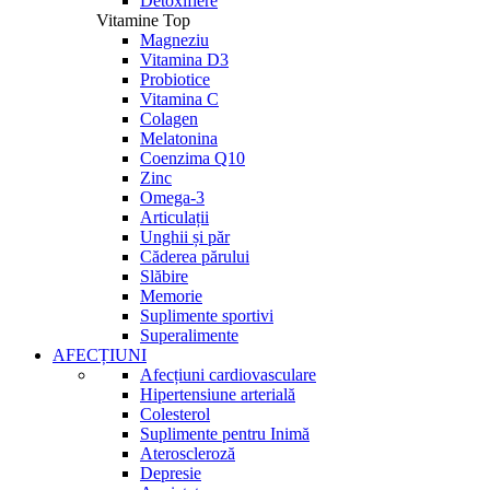
Detoxifiere
Vitamine Top
Magneziu
Vitamina D3
Probiotice
Vitamina C
Colagen
Melatonina
Coenzima Q10
Zinc
Omega-3
Articulații
Unghii și păr
Căderea părului
Slăbire
Memorie
Suplimente sportivi
Superalimente
AFECȚIUNI
Afecțiuni cardiovasculare
Hipertensiune arterială
Colesterol
Suplimente pentru Inimă
Ateroscleroză
Depresie