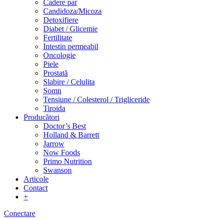
Cadere par
Candidoza/Micoza
Detoxifiere
Diabet / Glicemie
Fertilitate
Intestin permeabil
Oncologie
Piele
Prostată
Slabire / Celulita
Somn
Tensiune / Colesterol / Trigliceride
Tiroida
Producători
Doctor’s Best
Holland & Barrett
Jarrow
Now Foods
Primo Nutrition
Swanson
Articole
Contact
+
Conectare