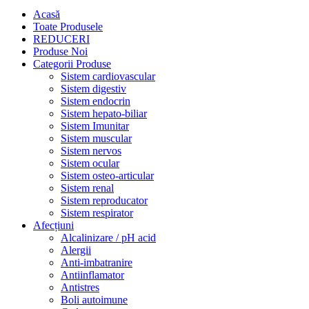
Acasă
Toate Produsele
REDUCERI
Produse Noi
Categorii Produse
Sistem cardiovascular
Sistem digestiv
Sistem endocrin
Sistem hepato-biliar
Sistem Imunitar
Sistem muscular
Sistem nervos
Sistem ocular
Sistem osteo-articular
Sistem renal
Sistem reproducator
Sistem respirator
Afecțiuni
Alcalinizare / pH acid
Alergii
Anti-imbatranire
Antiinflamator
Antistres
Boli autoimune