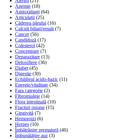
Alergii
(21)
Anemie
(18)
Antioxidanți
(64)
Articulații
(25)
Căderea părului
(16)
Calculi biliari/renali
(7)
Cancer
(56)
Candidoză
(17)
Colesterol
(42)
Concentrare
(7)
Deparazitare
(13)
Detoxifiere
(36)
Diabet
(45)
Digestie
(30)
Echilibrul acido-bazic
(11)
Energie/vitalitate
(34)
Fara categorie
(2)
Fibromialgie
(14)
Flora intestinală
(10)
Fracturi osoase
(15)
Gingivită
(7)
Hemoroizi
(6)
Herpes
(10)
Îmbătrânire prematură
(40)
Îmbunătățire auz
(3)